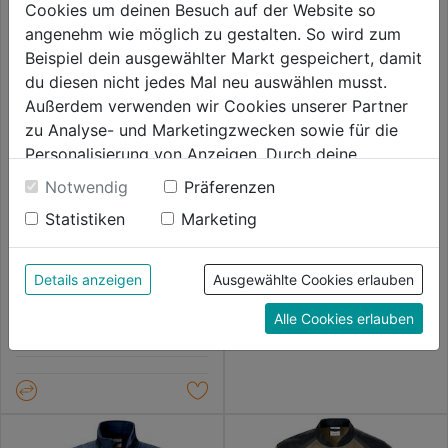
Cookies um deinen Besuch auf der Website so
angenehm wie möglich zu gestalten. So wird zum
Beispiel dein ausgewählter Markt gespeichert, damit
du diesen nicht jedes Mal neu auswählen musst.
Außerdem verwenden wir Cookies unserer Partner
zu Analyse- und Marketingzwecken sowie für die
Personalisierung von Anzeigen. Durch deine
Bundjacke Icon 109321
Einwilligung werden die Daten von Drittanbieter,
Notwendig
Präferenzen
unter anderem auch in den USA, verarbeitet.
Statistiken
Marketing
Durch Klick auf "Alle Cookies erlauben" stimmst du
0.0
(0)
0.0
Fleecejacke Dynamic
der Verwendung aller Cookies zu. Unter "Details
99,99€
warnorange
von
anzeigen" findest du alle Infos zu den
Details anzeigen
Ausgewählte Cookies erlauben
5
0.0
(0)
unterschiedlichen Cookies, unter "Cookies
0.0
Sternen.
98,99€
Alle Cookies erlauben
Konfigurieren" kannst du auswählen, welche Cookies
von
du zulassen möchtest und welche nicht.
5
Weitere Informationen findest du in unserer
Sternen.
Datenschutzerklärung
.