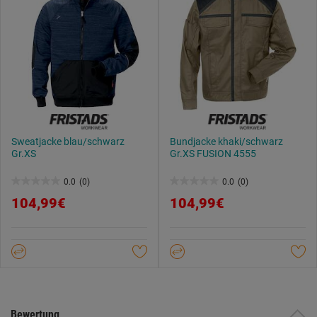
Sweatjacke blau/schwarz
Bundjacke khaki/schwarz
Gr.XS
Gr.XS FUSION 4555
0.0
(0)
0.0
(0)
0.0
0.0
104,99€
104,99€
von
von
5
5
Sternen.
Sternen.
Bewertung