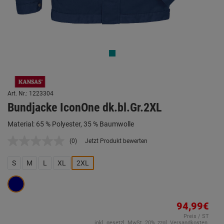
Art. Nr.: 1223304
Bundjacke IconOne dk.bl.Gr.2XL
Material: 65 % Polyester, 35 % Baumwolle
(0)
Jetzt Produkt bewerten
Kein
Beurteilungswert.
Link
S
M
L
XL
2XL
auf
derselben
Seite.
94,99€
Preis / ST
inkl. gesetzl. MwSt. 20%, zzgl. Versandkosten.