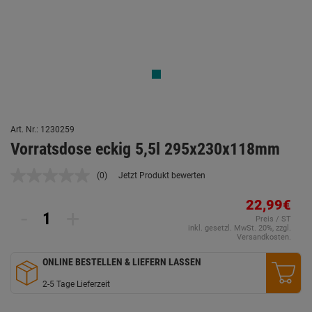
Art. Nr.: 1230259
Vorratsdose eckig 5,5l 295x230x118mm
(0)
Jetzt Produkt bewerten
Kein
Beurteilungswert.
Link
22,99€
-
+
auf
Preis / ST
derselben
inkl. gesetzl. MwSt. 20%, zzgl.
Seite.
Versandkosten.
ONLINE BESTELLEN & LIEFERN LASSEN
2-5 Tage Lieferzeit