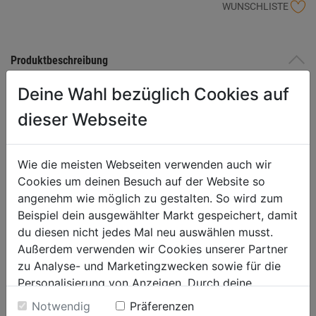
WUNSCHLISTE
Produktbeschreibung
Deine Wahl bezüglich Cookies auf
100 % luft- und wasserdicht, stapelbar, gefrierfach-, spülmaschinen-
und mikrowellengeeignet, aromafest, kein Geruch im Kühlschrank,
dieser Webseite
von -20°C bis +120°C, Kunststoff - BPA frei (lebensmittelecht), mit
Silikondichtung und patentiertem Sicherheitsverschluss, beim
Gebrauch in der Mikrowelle Deckel öffnen
Wie die meisten Webseiten verwenden auch wir
Cookies um deinen Besuch auf der Website so
angenehm wie möglich zu gestalten. So wird zum
Produktinformationen
Beispiel dein ausgewählter Markt gespeichert, damit
du diesen nicht jedes Mal neu auswählen musst.
Außerdem verwenden wir Cookies unserer Partner
Herstellerinformationen
zu Analyse- und Marketingzwecken sowie für die
Personalisierung von Anzeigen. Durch deine
Einwilligung werden die Daten von Drittanbieter,
Notwendig
Präferenzen