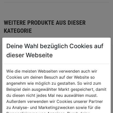
WEITERE PRODUKTE AUS DIESER
KATEGORIE
Deine Wahl bezüglich Cookies auf
dieser Webseite
Wie die meisten Webseiten verwenden auch wir
Cookies um deinen Besuch auf der Website so
angenehm wie möglich zu gestalten. So wird zum
Beispiel dein ausgewählter Markt gespeichert, damit
du diesen nicht jedes Mal neu auswählen musst.
Außerdem verwenden wir Cookies unserer Partner
Kaminofen Pallas Back mit
Kaminofen Catania StilBeton
zu Analyse- und Marketingzwecken sowie für die
Specksteinmantel, Kochplatten
basalt sandgestrahlt