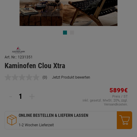
Art. Nr.: 1231351
Kaminofen Clou Xtra
(0)
Jetzt Produkt bewerten
Kein
Beurteilungswert.
Link
5899€
-
+
auf
Preis / ST
derselben
inkl. gesetzl. MwSt. 20%, zzgl.
Seite.
Versandkosten.
ONLINE BESTELLEN & LIEFERN LASSEN
1-2 Wochen Lieferzeit