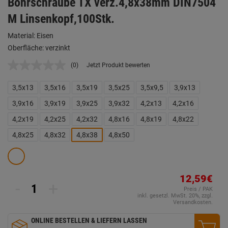
Bohrschraube TX verz.4,8x38mm DIN7504
M Linsenkopf,100Stk.
Material: Eisen
Oberfläche: verzinkt
(0)
Jetzt Produkt bewerten
Kein
Beurteilungswert.
Link
3,5x13
3,5x16
3,5x19
3,5x25
3,5x9,5
3,9x13
auf
derselben
3,9x16
3,9x19
3,9x25
3,9x32
4,2x13
4,2x16
Seite.
4,2x19
4,2x25
4,2x32
4,8x16
4,8x19
4,8x22
4,8x25
4,8x32
4,8x38
4,8x50
12,59€
-
+
Preis / PAK
inkl. gesetzl. MwSt. 20%, zzgl.
Versandkosten.
ONLINE BESTELLEN & LIEFERN LASSEN