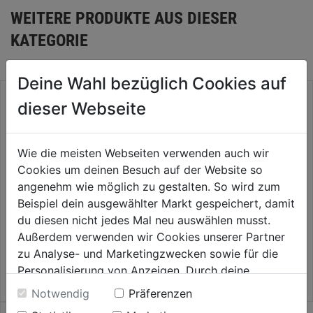
WEITERE PRODUKTE AUS DIESER
KATEGORIE
Deine Wahl bezüglich Cookies auf
dieser Webseite
Wie die meisten Webseiten verwenden auch wir
Cookies um deinen Besuch auf der Website so
Stockmontageschauben verz.
Bohrschraube TX DIN 7504 O
angenehm wie möglich zu gestalten. So wird zum
Senkkopf
mit Flügel
Beispiel dein ausgewählter Markt gespeichert, damit
0.0
(0)
0.0
(0)
du diesen nicht jedes Mal neu auswählen musst.
0.0
0.0
12,99€
15,99€
Außerdem verwenden wir Cookies unserer Partner
von
von
zu Analyse- und Marketingzwecken sowie für die
5
5
Personalisierung von Anzeigen. Durch deine
Sternen.
Sternen.
Einwilligung werden die Daten von Drittanbieter,
Notwendig
Präferenzen
unter anderem auch in den USA, verarbeitet.