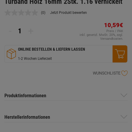
Türband Holz 16mm 2Stk. 1.16 vernickelt
(0)
Jetzt Produkt bewerten
Kein
Beurteilungswert.
Link
10,59€
-
+
auf
Preis / PAK
derselben
inkl. gesetzl. MwSt. 20%, zzgl.
Seite.
Versandkosten.
ONLINE BESTELLEN & LIEFERN LASSEN
1-2 Wochen Lieferzeit
WUNSCHLISTE
Produktinformationen
Herstellerinformationen