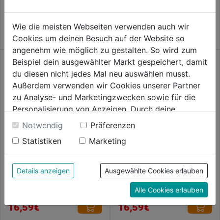
15,59€
von
5
Wie die meisten Webseiten verwenden auch wir
Sternen.
Cookies um deinen Besuch auf der Website so
angenehm wie möglich zu gestalten. So wird zum
Beispiel dein ausgewählter Markt gespeichert, damit
du diesen nicht jedes Mal neu auswählen musst.
Außerdem verwenden wir Cookies unserer Partner
zu Analyse- und Marketingzwecken sowie für die
Personalisierung von Anzeigen. Durch deine
Einwilligung werden die Daten von Drittanbieter,
Notwendig
Präferenzen
unter anderem auch in den USA, verarbeitet.
Statistiken
Marketing
Durch Klick auf "Alle Cookies erlauben" stimmst du
der Verwendung aller Cookies zu. Unter "Details
Einbohrband Zylinder verzinkt
Bandrollen blank zum
anzeigen" findest du alle Infos zu den
Details anzeigen
Ausgewählte Cookies erlauben
für Stahlzargen
Anschweißen
unterschiedlichen Cookies, unter "Cookies
Alle Cookies erlauben
Konfigurieren" kannst du auswählen, welche Cookies
0.0
(0)
0.0
(0)
0.0
0.0
du zulassen möchtest und welche nicht.
16,59€
16,59€
von
von
Weitere Informationen findest du in unserer