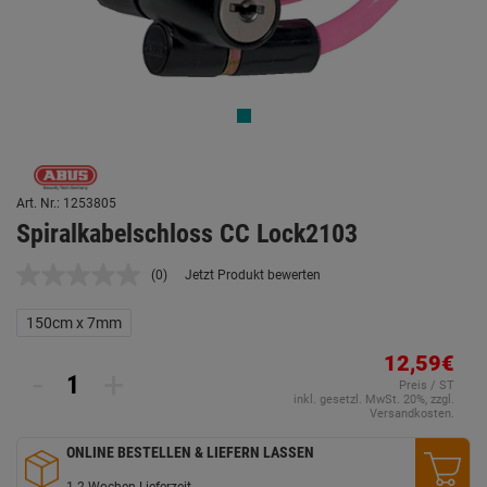
Art. Nr.: 1253805
Spiralkabelschloss CC Lock2103
(0)
Jetzt Produkt bewerten
Kein
Beurteilungswert.
Link
150cm x 7mm
auf
derselben
12,59€
Seite.
-
+
Preis / ST
inkl. gesetzl. MwSt. 20%, zzgl.
Versandkosten.
ONLINE BESTELLEN & LIEFERN LASSEN
1-2 Wochen Lieferzeit