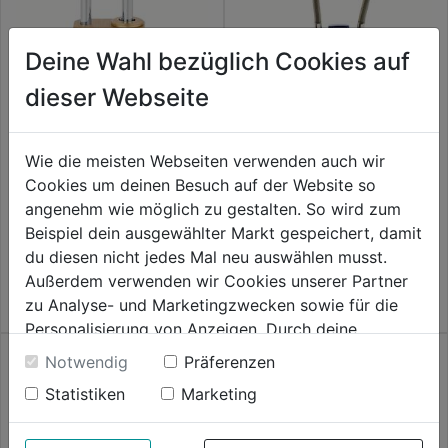
Deine Wahl bezüglich Cookies auf
dieser Webseite
Wie die meisten Webseiten verwenden auch wir
Vorhangschloss Messing
Vorhangschloss Combi Lock
Cookies um deinen Besuch auf der Website so
Combi Lock m. Zahlenschloss
73 30mm SB
20mm SB
angenehm wie möglich zu gestalten. So wird zum
0.0
(0)
0.0
(0)
Beispiel dein ausgewählter Markt gespeichert, damit
0.0
0.0
12,99€
12,99€
du diesen nicht jedes Mal neu auswählen musst.
von
von
Außerdem verwenden wir Cookies unserer Partner
5
5
zu Analyse- und Marketingzwecken sowie für die
Sternen.
Sternen.
Personalisierung von Anzeigen. Durch deine
Einwilligung werden die Daten von Drittanbieter,
Notwendig
Präferenzen
unter anderem auch in den USA, verarbeitet.
Statistiken
Marketing
Durch Klick auf "Alle Cookies erlauben" stimmst du
der Verwendung aller Cookies zu. Unter "Details