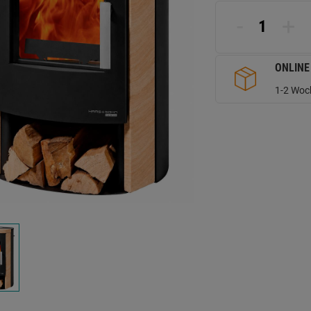
L
a
-
+
d
Se
ONLINE
1-2 Woch