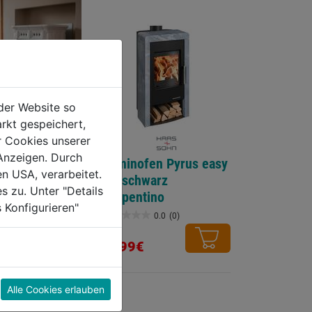
der Website so
rkt gespeichert,
r Cookies unserer
Anzeigen. Durch
n Treviso III
Kaminofen Pyrus easy
en USA, verarbeitet.
tiefschwarz
s zu. Unter "Details
warz/elfenbein
Serpentino
 Konfigurieren"
0.0
(0)
0.0
(0)
0.0
von
2699€
5
Sternen.
Alle Cookies erlauben