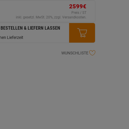
ink
2599€
uf
erselben
Preis / ST
ite.
inkl. gesetzl. MwSt. 20%, zzgl. Versandkosten.
 BESTELLEN & LIEFERN LASSEN
en Lieferzeit
WUNSCHLISTE