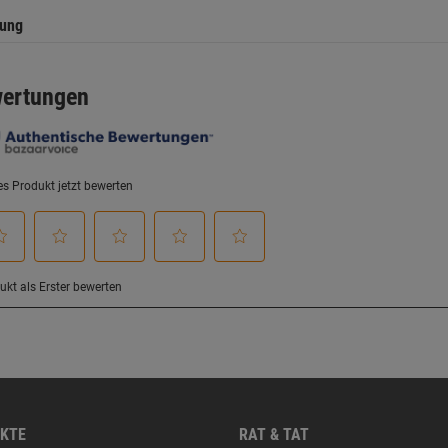
tung
KTE
RAT & TAT