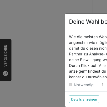
Deine Wahl be
Wie die meisten Web
angenehm wie möglich
VERGLEICHEN
damit du diesen nic
Partner zu Analyse-
Kamin
deine Einwilligung w
tiefs
Durch Klick auf "All
Wood
anzeigen" findest du
kannst du auswählen
0.0
Weitere Informatione
von
269
Notwendig
5
Sternen
Details anzeigen