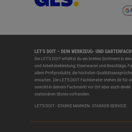
LET'S DOIT – DEIN WERKZEUG- UND GARTENFAC
Bei LET'S DOIT erhältst du ein breites Sortiment in 
und Arbeitsbekleidung, Eisenwaren und Beschläge, Far
allem Profiprodukte, die höchsten Qualitätsansprüche
erwarten. Die LET'S DOIT Fachberater stehen dir für
sowohl in deinem Fachmarkt vor Ort aber auch direkt 
stationären Stores vorhanden.
LET'S DOIT - STARKE MARKEN. STARKER SERVICE.