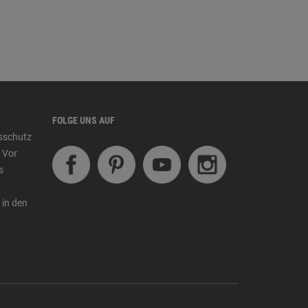
FOLGE UNS AUF
tsschutz
 Vor
s
 in den