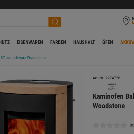
M
HUTZ
EISENWAREN
FARBEN
HAUSHALT
ÖFEN
AKKUW
-ST perl-schwarz Woodstone
Art. Nr.: 1274778
Kaminofen Bal
Woodstone
(0
K
B