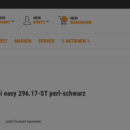
EIN
MEIN
MEIN
0
MARKT
KONTO
WARENKORB
ELT
MARKEN
SERVICE
% AKTIONEN %
i easy 296.17-ST perl-schwarz
)
Jetzt Produkt bewerten
ein
eurteilungswert.