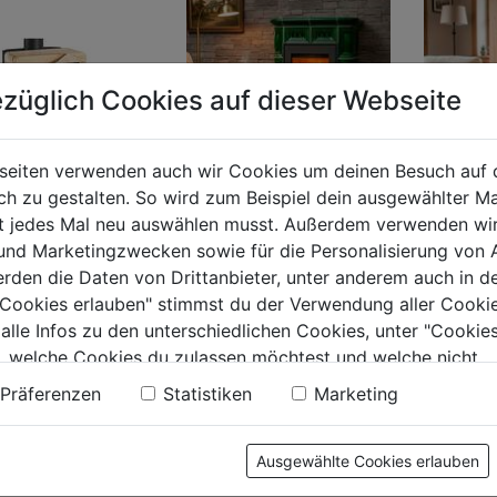
züglich Cookies auf dieser Webseite
seiten verwenden auch wir Cookies um deinen Besuch auf 
 zu gestalten. So wird zum Beispiel dein ausgewählter Ma
ht jedes Mal neu auswählen musst. Außerdem verwenden wi
 und Marketingzwecken sowie für die Personalisierung von 
Kaminofen Treviso III
Kaminofe
ofen Pyrus easy
erden die Daten von Drittanbieter, unter anderem auch in d
246.37
246.37
chwarz
e Cookies erlauben" stimmst du der Verwendung aller Cookie
perlschwarz/grün
perlsch
stone
 alle Infos zu den unterschiedlichen Cookies, unter "Cookies
0.0
(0)
0.0
(0)
0.0
0.0
, welche Cookies du zulassen möchtest und welche nicht.
von
von
n findest du in unserer
Datenschutzerklärung
.
2699€
2699€
9€
Präferenzen
Statistiken
Marketing
5
5
Sternen.
Sternen.
.
Ausgewählte Cookies erlauben