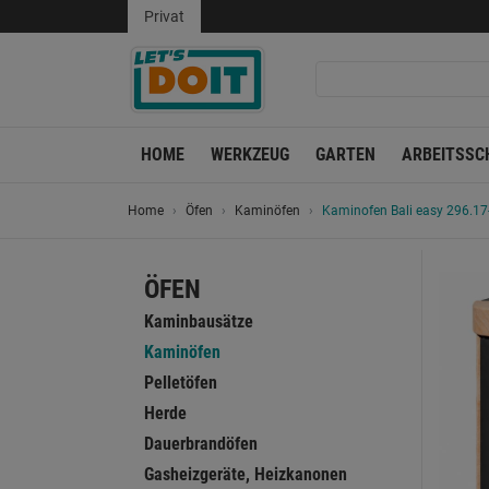
Privat
HOME
WERKZEUG
GARTEN
ARBEITSSC
Home
Öfen
Kaminöfen
Kaminofen Bali easy 296.17
ÖFEN
Kaminbausätze
Kaminöfen
Pelletöfen
Herde
Dauerbrandöfen
Gasheizgeräte, Heizkanonen