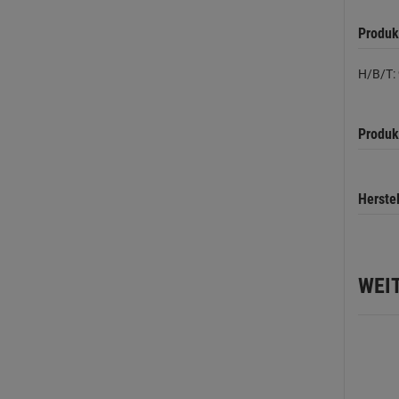
Produk
H/B/T:
Produk
Herste
WEI