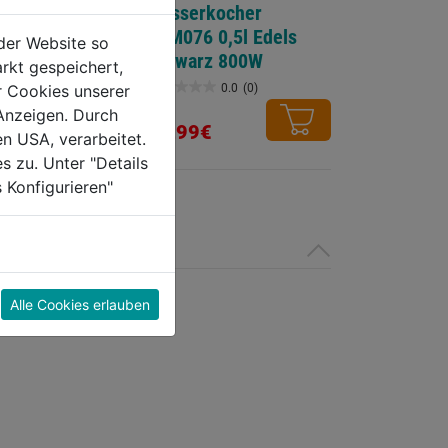
sserkocher
Wasserkocher
weiß 0,5l
JKM076 0,5l Edels
der Website so
schwarz 800W
rkt gespeichert,
0.0
(0)
0.0
(0)
r Cookies unserer
0.0
Anzeigen. Durch
von
44,99€
en USA, verarbeitet.
5
s zu. Unter "Details
Sternen.
 Konfigurieren"
Alle Cookies erlauben