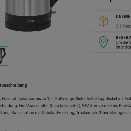
d
Se
ONLINE
2-5 Tage
RESERV
Um die V
bitte de
tbeschreibung
 Edelstahlgehäuse, bis zu 1,5 l Füllmenge, Sicherheitsklappdeckel mit E
rbindung, Ein-/Ausschalter (blau beleuchtet), BPA-frei, verdecktes Edel
ltung, Basisstation mit Kabelaufwicklung, Trockengeh-/Überhitzungssch