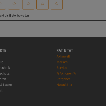
KTE
RAT & TAT
Akkuwelt
ug
Marken
technik
Service
sschutz
% Aktionen %
aren
Ratgeber
 & Lacke
Newsletter
lt