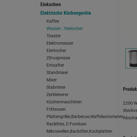
Einkochen
Elektrische Küchengeräte
Kaffee
Wasser-, Teekocher
Toaster
Elektromesser
Eierkocher
Zitruspresse
Entsafter
Standmixer
Mixer
Stabmixer
Produk
Zerkleinerer
Küchenmaschinen
2200 W,
Fritteusen
Steckve
Plattengriller,Barbecue,Waffelautomaten
Abscha
Raclettes, E-Fondues
Mikrowellen,Backöfen,Kochplatten