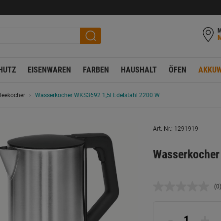
M
HUTZ
EISENWAREN
FARBEN
HAUSHALT
ÖFEN
AKKUW
Teekocher
Wasserkocher WKS3692 1,5l Edelstahl 2200 W
Art. Nr.: 1291919
Wasserkocher
(0
K
B
L
a
-
+