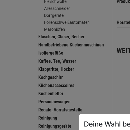
Produk
Fleischwölfe
Allesschneider
Dörrgeräte
Herste
Folienschweißautomaten
Maroniöfen
Flaschen, Gläser, Becher
Handbetriebene Küchenmaschinen
WEI
Isoliergefäße
Kaffee, Tee, Wasser
Klapptritte, Hocker
Kochgeschirr
Küchenaccessoires
Küchenhelfer
Personenwaagen
Regale, Vorratsgestelle
Reinigung
Deine Wahl be
Reinigungsgeräte