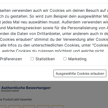
erkocher WK
Wasserkocher KL-G
Reisewa
schwarz 1,7l
2007
JKP250 
seiten verwenden auch wir Cookies um deinen Besuch auf 
W
650W
 zu gestalten. So wird zum Beispiel dein ausgewählter Ma
0.0
(0)
0.0
(0)
ht jedes Mal neu auswählen musst. Außerdem verwenden wi
0.0
0.0
 und Marketingzwecken sowie für die Personalisierung von 
von
von
9€
29,99€
29,99€
erden die Daten von Drittanbieter, unter anderem auch in d
5
5
e Cookies erlauben" stimmst du der Verwendung aller Cookie
.
Sternen.
Sternen.
 alle Infos zu den unterschiedlichen Cookies, unter "Cookies
, welche Cookies du zulassen möchtest und welche nicht.
n findest du in unserer
Datenschutzerklärung
.
Präferenzen
Statistiken
Marketing
tung
Ausgewählte Cookies erlauben