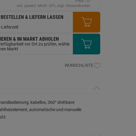
erselben
Preis / ST
ite.
inkl. gesetzl. MwSt. 20%, zzgl. Versandkosten.
 BESTELLEN & LIEFERN LASSEN
 Lieferzeit
IEREN & IM MARKT ABHOLEN
erfügbarkeit vor Ort zu prüfen, wähle
inen Markt
WUNSCHLISTE
inhandbedienung, kabellos, 360° drehbare
stahlheizelement, automatische und manuelle
utz