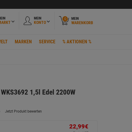
EIN
MEIN
MEIN
0
MARKT
KONTO
WARENKORB
ELT
MARKEN
SERVICE
% AKTIONEN %
 WKS3692 1,5l Edel 2200W
)
Jetzt Produkt bewerten
ein
eurteilungswert.
ink
22,99€
uf