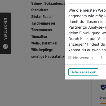
Wass
Sahne-, Sodaautomaten, Siphone
4322 
Stehleitern
Wie die meisten Web
2200
angenehm wie möglich
Säcke, Beutel
VERGLEICHEN
damit du diesen nic
Taschenmesser
0.0
Partner zu Analyse-
von
Thermometer
25,9
deine Einwilligung w
5
Türmatten
Durch Klick auf "All
Sternen
Wein-, Barartikel
anzeigen" findest du
Wäschepflege
kannst du auswählen
Weitere Informatione
sonstige Hausratartikel
Notwendig
Bewer
Details anzeigen