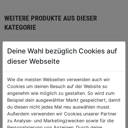
WEITERE PRODUKTE AUS DIESER
KATEGORIE
Deine Wahl bezüglich Cookies auf
dieser Webseite
Wie die meisten Webseiten verwenden auch wir
Cookies um deinen Besuch auf der Website so
angenehm wie möglich zu gestalten. So wird zum
Beispiel dein ausgewählter Markt gespeichert, damit
du diesen nicht jedes Mal neu auswählen musst.
Staubwedel bunt
Microfaserreinigungstuch 4er
Außerdem verwenden wir Cookies unserer Partner
ca.30x40cm
zu Analyse- und Marketingzwecken sowie für die
Personalisierung von Anzeigen. Durch deine
0.0
(0)
0.0
(0)