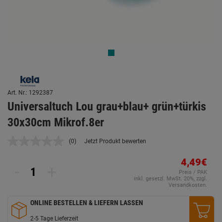
Art. Nr.: 1292387
Universaltuch Lou grau+blau+ grün+türkis
30x30cm Mikrof.8er
(0)
Jetzt Produkt bewerten
Kein
Beurteilungswert.
Link
4,49€
-
+
auf
Preis / PAK
derselben
inkl. gesetzl. MwSt. 20%, zzgl.
Seite.
Versandkosten.
ONLINE BESTELLEN & LIEFERN LASSEN
2-5 Tage Lieferzeit