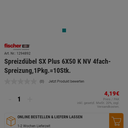
Art. Nr.: 1294892
Spreizdübel SX Plus 6X50 K NV 4fach-
Spreizung,1Pkg.=10Stk.
(0)
Jetzt Produkt bewerten
Kein
Beurteilungswert.
Link
4,19€
-
+
auf
Preis / PAK
derselben
inkl. gesetzl. MwSt. 20%, zzgl.
Seite.
Versandkosten.
ONLINE BESTELLEN & LIEFERN LASSEN
1-2 Wochen Lieferzeit