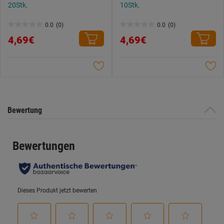
20Stk.
10Stk.
0.0
(0)
0.0
(0)
0.0
0.0
4,69€
4,69€
von
von
5
5
Sternen.
Sternen.
Bewertung