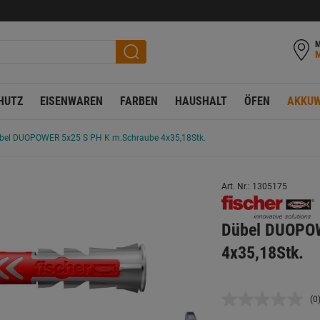
M
HUTZ
EISENWAREN
FARBEN
HAUSHALT
ÖFEN
AKKUW
bel DUOPOWER 5x25 S PH K m.Schraube 4x35,18Stk.
Art. Nr.: 1305175
Dübel DUOPOW
4x35,18Stk.
(0
K
B