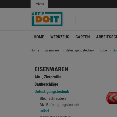
Privat
HOME
WERKZEUG
GARTEN
ARBEITSSC
Home
Eisenwaren
Befestigungstechnik
Dübel
Dü
EISENWAREN
Alu-, Zierprofile
Baubeschläge
Befestigungstechnik
Blechschrauben
Div. Befestigungstechnik
Dübel