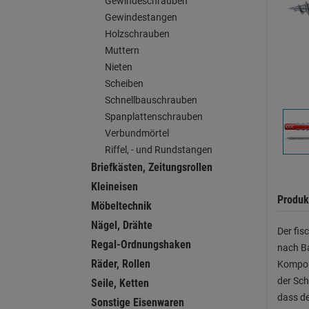
Gewindeschrauben
Gewindestangen
Holzschrauben
Muttern
Nieten
Scheiben
Schnellbauschrauben
Spanplattenschrauben
Verbundmörtel
Riffel, - und Rundstangen
Briefkästen, Zeitungsrollen
Kleineisen
Produk
Möbeltechnik
Nägel, Drähte
Der fis
Regal-Ordnungshaken
nach Ba
Räder, Rollen
Kompone
der Sch
Seile, Ketten
dass de
Sonstige Eisenwaren