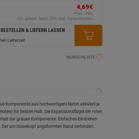
ink
4,69€
uf
erselben
Preis / PAK
ite.
inkl. gesetzl. MwSt. 20%, zzgl. Versandkosten.
 BESTELLEN & LIEFERN LASSEN
en Lieferzeit
WUNSCHLISTE
aue Komponente aus hochwertigem Nylon aktiviert je
oten) für besten Halt. Die Expansionsflügel der roten
erheit zur grauen Komponente. Einfaches Eindrehen
e. Der am Dübelkopf angeformten Rand verhindert,