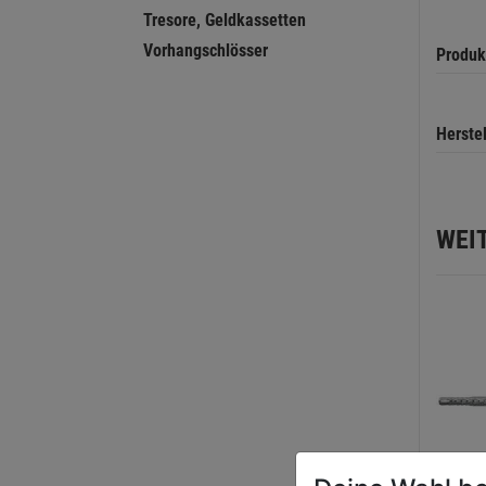
Tresore, Geldkassetten
Vorhangschlösser
Produk
Herste
WEI