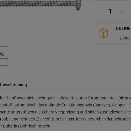
L
a
-
+
d
Se
ONLINE
1-2 Woch
tbeschreibung
cher DuoPower bietet sehr gute Haltewerte durch 2 Komponenten: Die gr
ustoff automatisch das optimale Funktionsprinzip (Spreizen, Klappen, Kn
nte unterstützen die sichere Verspreizung und bieten zusätzliche Sich
raube und richtiges „Ziehen“ zum Schluss. Kein Überdrehen der Schraub
r Dübel ins Bohrloch rutscht.