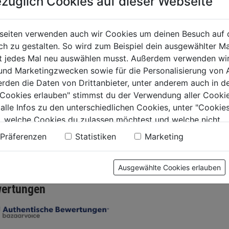
züglich Cookies auf dieser Webseite
chaftsdübel
Universaldübel UX
Dübel 
seiten verwenden auch wir Cookies um deinen Besuch auf 
10x60 RK 6Stk.
8x40 W
 zu gestalten. So wird zum Beispiel dein ausgewählter Ma
chskantschraube
m.Wink
ht jedes Mal neu auswählen musst. Außerdem verwenden wi
5,5x58,
0.0
(0)
0.0
(0)
 und Marketingzwecken sowie für die Personalisierung von 
0.0
0.0
erden die Daten von Drittanbieter, unter anderem auch in d
von
von
€
4,99€
4,99€
e Cookies erlauben" stimmst du der Verwendung aller Cookie
5
5
 alle Infos zu den unterschiedlichen Cookies, unter "Cookies
.
Sternen.
Sternen.
, welche Cookies du zulassen möchtest und welche nicht.
n findest du in unserer
Datenschutzerklärung
.
Präferenzen
Statistiken
Marketing
tung
Ausgewählte Cookies erlauben