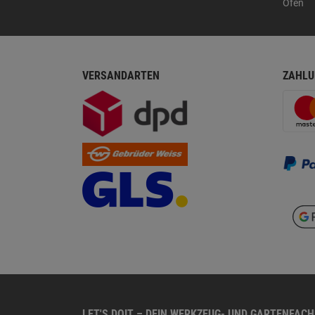
Öfen
VERSANDARTEN
ZAHLU
LET'S DOIT – DEIN WERKZEUG- UND GARTENFAC