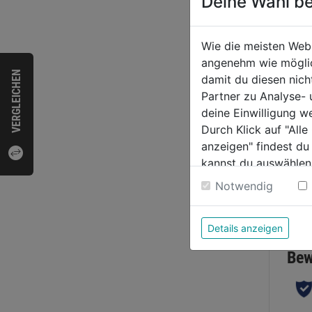
Deine Wahl be
Langs
Wie die meisten Web
SXRL
angenehm wie möglich
m.Se
VERGLEICHEN
damit du diesen nic
Partner zu Analyse-
0.0
deine Einwilligung w
von
4,79
Durch Klick auf "All
5
anzeigen" findest du
Sternen
kannst du auswählen
Weitere Informatione
Notwendig
Bewer
Details anzeigen