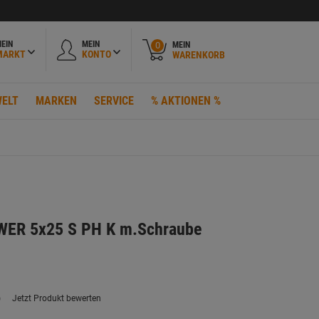
EIN
MEIN
MEIN
0
MARKT
KONTO
WARENKORB
ELT
MARKEN
SERVICE
% AKTIONEN %
ER 5x25 S PH K m.Schraube
)
Jetzt Produkt bewerten
ein
eurteilungswert.