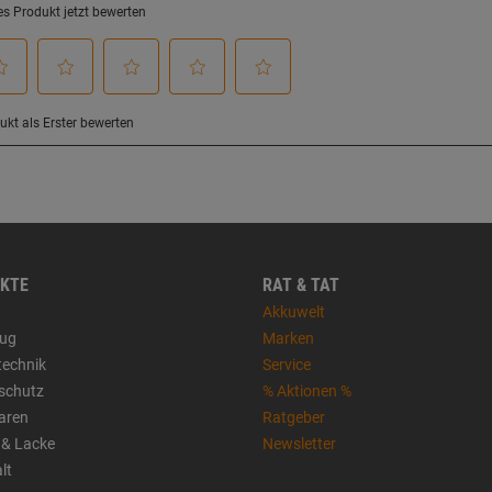
KTE
RAT & TAT
Akkuwelt
ug
Marken
technik
Service
sschutz
% Aktionen %
aren
Ratgeber
 & Lacke
Newsletter
lt