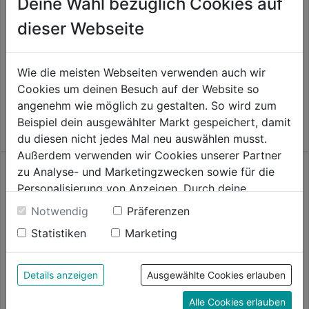
Deine Wahl bezüglich Cookies auf
dieser Webseite
Doppelhaken Stahl verzinkt
Felgenhalter Typ 19 Alu blank
Wie die meisten Webseiten verwenden auch wir
0.0
(0)
0.0
(0)
0.0
0.0
Cookies um deinen Besuch auf der Website so
4,29€
4,29€
von
von
angenehm wie möglich zu gestalten. So wird zum
5
5
Beispiel dein ausgewählter Markt gespeichert, damit
Sternen.
Sternen.
du diesen nicht jedes Mal neu auswählen musst.
Außerdem verwenden wir Cookies unserer Partner
zu Analyse- und Marketingzwecken sowie für die
Personalisierung von Anzeigen. Durch deine
Einwilligung werden die Daten von Drittanbieter,
Notwendig
Präferenzen
unter anderem auch in den USA, verarbeitet.
Statistiken
Marketing
Durch Klick auf "Alle Cookies erlauben" stimmst du
Planenhaken-Flachhaken 4Stk
der Verwendung aller Cookies zu. Unter "Details
mit Bohrschr.4,8x16 verz.
anzeigen" findest du alle Infos zu den
50mm
Details anzeigen
Ausgewählte Cookies erlauben
unterschiedlichen Cookies, unter "Cookies
0.0
(0)
0.0
Alle Cookies erlauben
Konfigurieren" kannst du auswählen, welche Cookies
4,59€