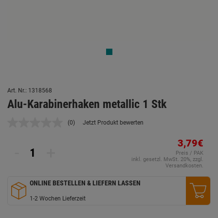
Art. Nr.: 1318568
Alu-Karabinerhaken metallic 1 Stk
(0)
Jetzt Produkt bewerten
Kein
Beurteilungswert.
Link
3,79€
-
+
auf
Preis / PAK
derselben
inkl. gesetzl. MwSt. 20%, zzgl.
Seite.
Versandkosten.
ONLINE BESTELLEN & LIEFERN LASSEN
1-2 Wochen Lieferzeit