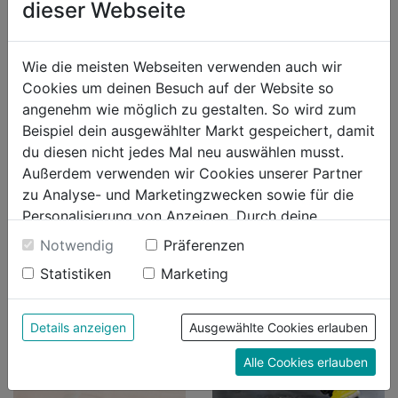
dieser Webseite
Wie die meisten Webseiten verwenden auch wir
Cookies um deinen Besuch auf der Website so
angenehm wie möglich zu gestalten. So wird zum
Beispiel dein ausgewählter Markt gespeichert, damit
du diesen nicht jedes Mal neu auswählen musst.
Außerdem verwenden wir Cookies unserer Partner
zu Analyse- und Marketingzwecken sowie für die
REGALE,
PERSONENWAAGEN
VORRATSGESTELLE
Personalisierung von Anzeigen. Durch deine
Einwilligung werden die Daten von Drittanbieter,
Notwendig
Präferenzen
unter anderem auch in den USA, verarbeitet.
Statistiken
Marketing
Durch Klick auf "Alle Cookies erlauben" stimmst du
der Verwendung aller Cookies zu. Unter "Details
anzeigen" findest du alle Infos zu den
Details anzeigen
Ausgewählte Cookies erlauben
unterschiedlichen Cookies, unter "Cookies
Alle Cookies erlauben
Konfigurieren" kannst du auswählen, welche Cookies
du zulassen möchtest und welche nicht.