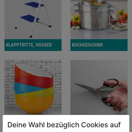
KLAPPTRITTE, HOCKER
KOCHGESCHIRR
KÜCHENACCESSOIRES
KÜCHENHELFER
Deine Wahl bezüglich Cookies auf