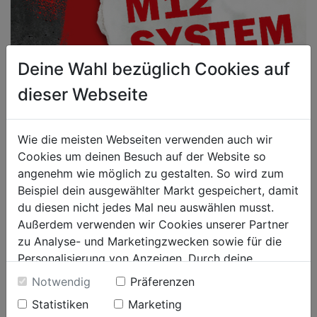
Deine Wahl bezüglich Cookies auf
dieser Webseite
Wie die meisten Webseiten verwenden auch wir
Cookies um deinen Besuch auf der Website so
angenehm wie möglich zu gestalten. So wird zum
Beispiel dein ausgewählter Markt gespeichert, damit
du diesen nicht jedes Mal neu auswählen musst.
Außerdem verwenden wir Cookies unserer Partner
zu Analyse- und Marketingzwecken sowie für die
Personalisierung von Anzeigen. Durch deine
Einwilligung werden die Daten von Drittanbieter,
Notwendig
Präferenzen
unter anderem auch in den USA, verarbeitet.
Statistiken
Marketing
Durch Klick auf "Alle Cookies erlauben" stimmst du