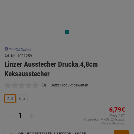
Art. Nr.: 1001259
Linzer Ausstecher Drucka.4,8cm
Keksausstecher
(0)
Jetzt Produkt bewerten
Kein
Beurteilungswert.
Link
4,8
6,5
auf
derselben
6,79€
Seite.
-
+
Preis / ST
inkl. gesetzl. MwSt. 20%, zzgl.
Versandkosten.
ONLINE BESTELLEN & LIEFERN LASSEN