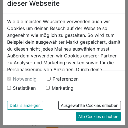
dieser Webseite
WEITERE PRODUKTE AUS DIESER
Wie die meisten Webseiten verwenden auch wir
KATEGORIE
Cookies um deinen Besuch auf der Website so
angenehm wie möglich zu gestalten. So wird zum
Beispiel dein ausgewählter Markt gespeichert, damit
du diesen nicht jedes Mal neu auswählen musst.
Außerdem verwenden wir Cookies unserer Partner
zu Analyse- und Marketingzwecken sowie für die
Personalisierung von Anzeigen. Durch deine
Einwilligung werden die Daten von Drittanbieter,
Notwendig
Präferenzen
unter anderem auch in den USA, verarbeitet.
Statistiken
Marketing
Durch Klick auf "Alle Cookies erlauben" stimmst du
der Verwendung aller Cookies zu. Unter "Details
anzeigen" findest du alle Infos zu den
Details anzeigen
Ausgewählte Cookies erlauben
Linzer Ausstecher
unterschiedlichen Cookies, unter "Cookies
Druckautomatik
Alle Cookies erlauben
Konfigurieren" kannst du auswählen, welche Cookies
du zulassen möchtest und welche nicht.
0.0
(0)
0.0