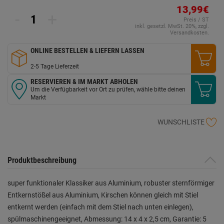
Link
13,99€
-
+
auf
Preis / ST
derselben
inkl. gesetzl. MwSt. 20%, zzgl.
Seite.
Versandkosten.
ONLINE BESTELLEN & LIEFERN LASSEN
2-5 Tage Lieferzeit
RESERVIEREN & IM MARKT ABHOLEN
Um die Verfügbarkeit vor Ort zu prüfen, wähle bitte deinen
Markt
WUNSCHLISTE
Produktbeschreibung
super funktionaler Klassiker aus Aluminium, robuster sternförmiger
Entkernstößel aus Aluminium, Kirschen können gleich mit Stiel
entkernt werden (einfach mit dem Stiel nach unten einlegen),
spülmaschinengeeignet, Abmessung: 14 x 4 x 2,5 cm, Garantie: 5