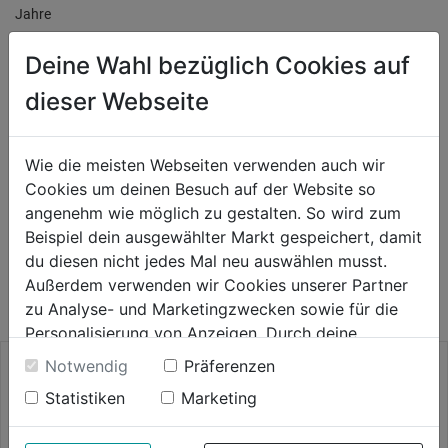
Jahre
Deine Wahl bezüglich Cookies auf
Produktinformationen
dieser Webseite
Herstellerinformationen
Wie die meisten Webseiten verwenden auch wir
Cookies um deinen Besuch auf der Website so
angenehm wie möglich zu gestalten. So wird zum
Beispiel dein ausgewählter Markt gespeichert, damit
WEITERE PRODUKTE AUS DIESER
du diesen nicht jedes Mal neu auswählen musst.
KATEGORIE
Außerdem verwenden wir Cookies unserer Partner
zu Analyse- und Marketingzwecken sowie für die
Personalisierung von Anzeigen. Durch deine
Einwilligung werden die Daten von Drittanbieter,
Notwendig
Präferenzen
unter anderem auch in den USA, verarbeitet.
Statistiken
Marketing
Durch Klick auf "Alle Cookies erlauben" stimmst du
der Verwendung aller Cookies zu. Unter "Details