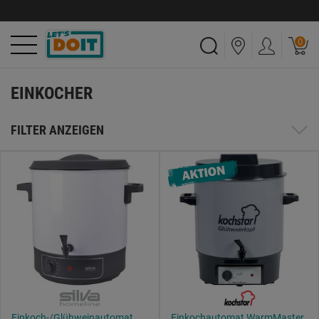
0
EINKOCHER
FILTER ANZEIGEN
Einkoch-/Glühweinautomat
Einkochautomat WarmMaster