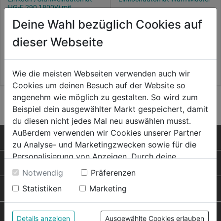
HG-E 290 1800W mit
Einlegerost 29l
Deine Wahl bezüglich Cookies auf
0.0
(0)
0.0
(0)
0.0
0.0
159,99€
dieser Webseite
99,99€
von
von
119,99€
5
5
Angebot gültig bis: 08.09.2026
Sternen.
Sternen.
Wie die meisten Webseiten verwenden auch wir
Cookies um deinen Besuch auf der Website so
angenehm wie möglich zu gestalten. So wird zum
Beispiel dein ausgewählter Markt gespeichert, damit
du diesen nicht jedes Mal neu auswählen musst.
Außerdem verwenden wir Cookies unserer Partner
LET'S DOIT SERVICE
zu Analyse- und Marketingzwecken sowie für die
Personalisierung von Anzeigen. Durch deine
PRODUKTE
Einwilligung werden die Daten von Drittanbieter,
Notwendig
Präferenzen
unter anderem auch in den USA, verarbeitet.
Statistiken
Marketing
RAT & TAT
Durch Klick auf "Alle Cookies erlauben" stimmst du
der Verwendung aller Cookies zu. Unter "Details
FRAGEN ZUM SHOP
anzeigen" findest du alle Infos zu den
Details anzeigen
Ausgewählte Cookies erlauben