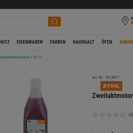
M
HUTZ
EISENWAREN
FARBEN
HAUSHALT
ÖFEN
AKKUW
Zweitaktmotorenöl 1:50 1l
Art. Nr.: 1013817
Zweitaktmotor
(0
K
B
L
a