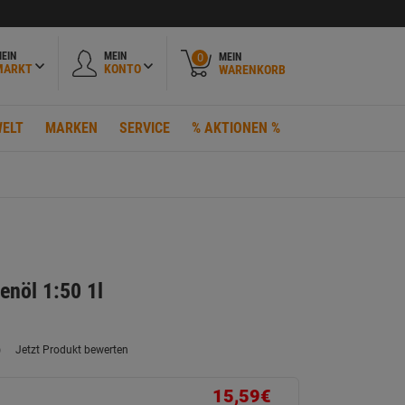
EIN
MEIN
MEIN
0
MARKT
KONTO
WARENKORB
ELT
MARKEN
SERVICE
% AKTIONEN %
enöl 1:50 1l
)
Jetzt Produkt bewerten
ein
eurteilungswert.
ink
15,59€
uf