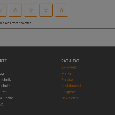
KTE
RAT & TAT
Akkuwelt
ug
Marken
technik
Service
sschutz
% Aktionen %
aren
Ratgeber
 & Lacke
Newsletter
lt