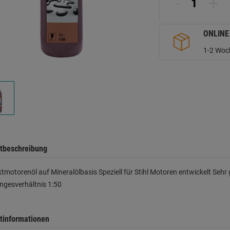
-
+
d
Se
ONLINE
1-2 Woch
tbeschreibung
tmotorenöl auf Mineralölbasis Speziell für Stihl Motoren entwickelt Se
ngesverhältnis 1:50
tinformationen