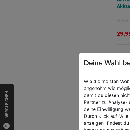
Akku
0.0
von
29,9
5
Sternen
WEI
Deine Wahl be
Wie die meisten Web
angenehm wie möglich
VERGLEICHEN
damit du diesen nic
Partner zu Analyse-
deine Einwilligung w
Durch Klick auf "All
anzeigen" findest du
kannst du auswählen