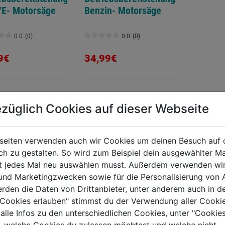
/E- Motorsäge
Benzin- Motorsäge
0.0
(0)
0.0
(0)
0.0
von
9€
34,99€
5
.
Sternen.
TERE PRODUKTE AUS DIESER KATEGORIE
züglich Cookies auf dieser Webseite
seiten verwenden auch wir Cookies um deinen Besuch auf 
 zu gestalten. So wird zum Beispiel dein ausgewählter Ma
ht jedes Mal neu auswählen musst. Außerdem verwenden wi
 und Marketingzwecken sowie für die Personalisierung von 
erden die Daten von Drittanbieter, unter anderem auch in d
e Cookies erlauben" stimmst du der Verwendung aller Cookie
 alle Infos zu den unterschiedlichen Cookies, unter "Cookies
, welche Cookies du zulassen möchtest und welche nicht.