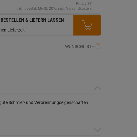
erselben
Preis / ST
ite.
inkl. gesetzl. MwSt. 20%, zzgl. Versandkosten.
 BESTELLEN & LIEFERN LASSEN
en Lieferzeit
WUNSCHLISTE
hr gute Schmier- und Verbrennungseigenschaften