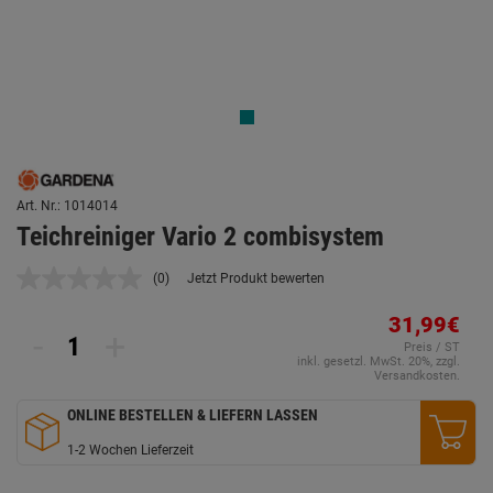
Art. Nr.: 1014014
Teichreiniger Vario 2 combisystem
(0)
Jetzt Produkt bewerten
Kein
Beurteilungswert.
Link
31,99€
-
+
auf
Preis / ST
derselben
inkl. gesetzl. MwSt. 20%, zzgl.
Seite.
Versandkosten.
ONLINE BESTELLEN & LIEFERN LASSEN
1-2 Wochen Lieferzeit