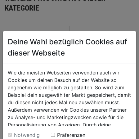
KATEGORIE
Deine Wahl bezüglich Cookies auf
dieser Webseite
Wie die meisten Webseiten verwenden auch wir
Cookies um deinen Besuch auf der Website so
angenehm wie möglich zu gestalten. So wird zum
Beispiel dein ausgewählter Markt gespeichert, damit
Fächerbesen Kunststoff XXL
Schneidrechen 35cm
du diesen nicht jedes Mal neu auswählen musst.
vario combisystem
combisystem
Außerdem verwenden wir Cookies unserer Partner
0.0
(0)
0.0
(0)
zu Analyse- und Marketingzwecken sowie für die
0.0
0.0
35,59€
38,59€
Personalisierung von Anzeigen. Durch deine
von
von
Einwilligung werden die Daten von Drittanbieter,
5
5
Notwendig
Präferenzen