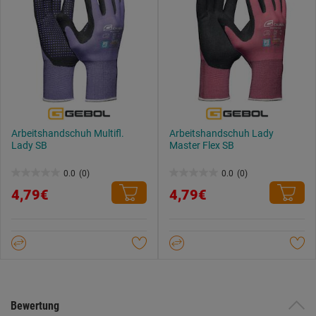
Arbeitshandschuh Multifl.
Arbeitshandschuh Lady
Lady SB
Master Flex SB
0.0
(0)
0.0
(0)
0.0
0.0
4,79€
4,79€
von
von
5
5
Sternen.
Sternen.
Bewertung