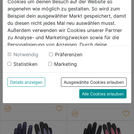
Cookies um deinen Besuch auf der Website so
angenehm wie möglich zu gestalten. So wird zum
Beispiel dein ausgewählter Markt gespeichert, damit
du diesen nicht jedes Mal neu auswählen musst.
Außerdem verwenden wir Cookies unserer Partner
zu Analyse- und Marketingzwecken sowie für die
Personalisierung von Anzeigen. Durch deine
Einwilligung werden die Daten von Drittanbieter,
Notwendig
Präferenzen
unter anderem auch in den USA, verarbeitet.
Statistiken
Marketing
Durch Klick auf "Alle Cookies erlauben" stimmst du
Schnittschutzhandschuh Hi-
Arbeitshandschuh C.Grip SB
Vis Klasse 1/A
der Verwendung aller Cookies zu. Unter "Details
anzeigen" findest du alle Infos zu den
Details anzeigen
Ausgewählte Cookies erlauben
0.0
(0)
0.0
(0)
unterschiedlichen Cookies, unter "Cookies
0.0
0.0
4,49€
4,79€
Alle Cookies erlauben
Konfigurieren" kannst du auswählen, welche Cookies
von
von
du zulassen möchtest und welche nicht.
5
5
Weitere Informationen findest du in unserer
Sternen.
Sternen.
Datenschutzerklärung
.