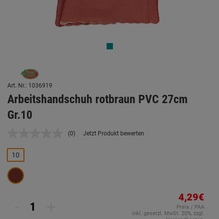
Art. Nr.: 1036919
Arbeitshandschuh rotbraun PVC 27cm
Gr.10
(0)
Jetzt Produkt bewerten
Kein
Beurteilungswert.
Link
10
auf
derselben
Seite.
4,29€
-
+
Preis / PAA
inkl. gesetzl. MwSt. 20%, zzgl.