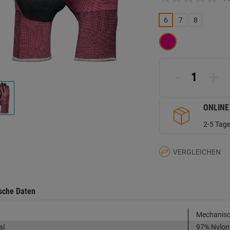
K
B
L
6
7
8
a
d
Se
-
+
ONLINE
2-5 Tage
VERGLEICHEN
sche Daten
Mechanisch
al
97% Nylon 