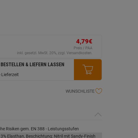
ein
eurteilungswert.
ink
uf
erselben
ite.
4,79€
Preis / PAA
inkl. gesetzl. MwSt. 20%, zzgl. Versandkosten.
 BESTELLEN & LIEFERN LASSEN
 Lieferzeit
WUNSCHLISTE
e Risiken gem. EN 388 - Leistungsstufen
3% Elasthan, Beschichtung: Nitril mit Sandy-Finish