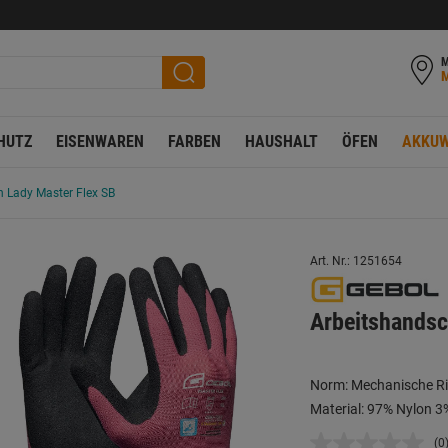
M
HUTZ
EISENWAREN
FARBEN
HAUSHALT
ÖFEN
AKKUW
 Lady Master Flex SB
Art. Nr.: 1251654
Arbeitshandsc
Norm: Mechanische Ri
Material: 97% Nylon 3%
(0