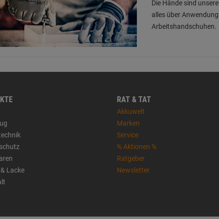
Die Hände sind unsere
alles über Anwendungs
Arbeitshandschuhen.
KTE
RAT & TAT
Akkuwelt
ug
Marken
technik
Service
sschutz
% Aktionen %
aren
Ratgeber
 & Lacke
Newsletter
lt