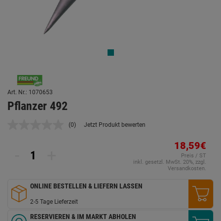
Art. Nr.: 1070653
Pflanzer 492
(0)
Jetzt Produkt bewerten
Kein
Beurteilungswert.
Link
18,59€
-
+
auf
Preis / ST
derselben
inkl. gesetzl. MwSt. 20%, zzgl.
Seite.
Versandkosten.
ONLINE BESTELLEN & LIEFERN LASSEN
2-5 Tage Lieferzeit
RESERVIEREN & IM MARKT ABHOLEN