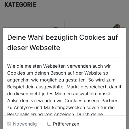
KATEGORIE
Deine Wahl bezüglich Cookies auf
dieser Webseite
Wie die meisten Webseiten verwenden auch wir
Cookies um deinen Besuch auf der Website so
angenehm wie möglich zu gestalten. So wird zum
Beispiel dein ausgewählter Markt gespeichert, damit
Hochbeet-Blumenkelle m.
Häckchen 488 Herzform
du diesen nicht jedes Mal neu auswählen musst.
Hartholzstiel
Außerdem verwenden wir Cookies unserer Partner
0.0
(0)
0.0
(0)
zu Analyse- und Marketingzwecken sowie für die
0.0
0.0
19,59€
19,59€
Personalisierung von Anzeigen. Durch deine
von
von
Einwilligung werden die Daten von Drittanbieter,
5
5
Notwendig
Präferenzen
unter anderem auch in den USA, verarbeitet.
Sternen.
Sternen.