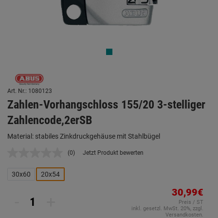
Art. Nr.: 1080123
Zahlen-Vorhangschloss 155/20 3-stelliger
Zahlencode,2erSB
Material: stabiles Zinkdruckgehäuse mit Stahlbügel
(0)
Jetzt Produkt bewerten
Kein
Beurteilungswert.
Link
30x60
20x54
auf
derselben
30,99€
Seite.
-
+
Preis / ST
inkl. gesetzl. MwSt. 20%, zzgl.
Versandkosten.