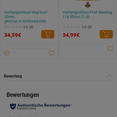
Vorhangschloss Vinyl bunt
Vorhangschloss Profi Messing
20mm
116 50mm Z1 GL
gleichsp.m.Schlüssel,4Stk.
0.0
(0)
0.0
(0)
0.0
0.0
34,59€
34,99€
von
von
5
5
Sternen.
Sternen.
Bewertung