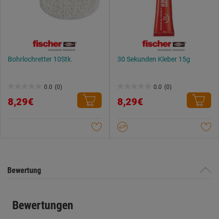
Bohrlochretter 10Stk.
30 Sekunden Kleber 15g
0.0
(0)
0.0
(0)
0.0
0.0
8,29€
8,29€
von
von
5
5
Sternen.
Sternen.
Bewertung