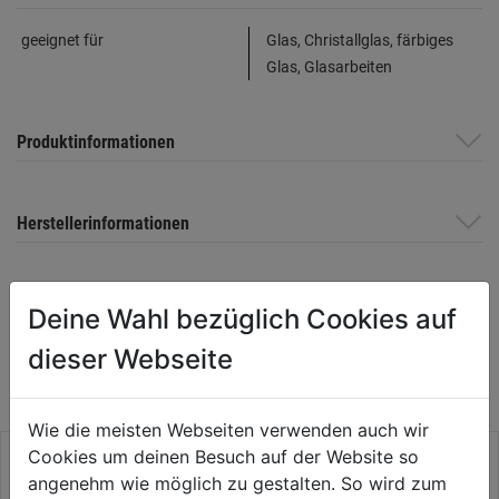
geeignet für
Glas, Christallglas, färbiges
Glas, Glasarbeiten
Produktinformationen
Herstellerinformationen
Deine Wahl bezüglich Cookies auf
WEITERE PRODUKTE AUS DIESER
dieser Webseite
KATEGORIE
Wie die meisten Webseiten verwenden auch wir
Cookies um deinen Besuch auf der Website so
angenehm wie möglich zu gestalten. So wird zum