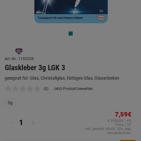
Art. Nr.: 1105238
Glaskleber 3g LGK 3
geeignet für: Glas, Christallglas, färbiges Glas, Glasarbeiten
(0)
Jetzt Produkt bewerten
Kein
Beurteilungswert.
Link
3g
auf
derselben
7,59€
Seite.
-
+
€ 2530,00/1 KG
Preis / ST
inkl. gesetzl. MwSt. 20%, zzgl.
Versandkosten.