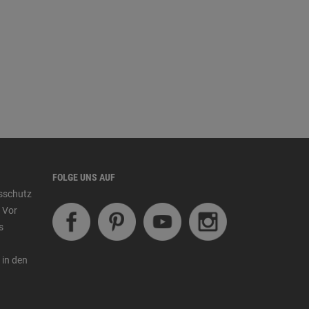
FOLGE UNS AUF
tsschutz
 Vor
s
 in den