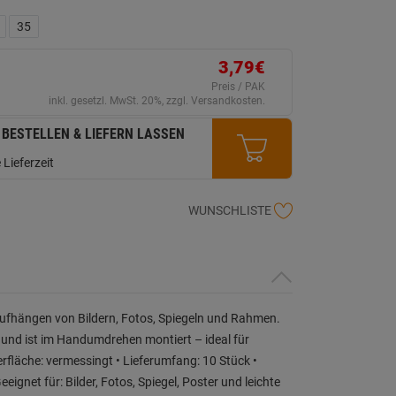
eurteilungswert.
ink
35
uf
erselben
ite.
3,79€
Preis / PAK
inkl. gesetzl. MwSt. 20%, zzgl. Versandkosten.
 BESTELLEN & LIEFERN LASSEN
 Lieferzeit
WUNSCHLISTE
ufhängen von Bildern, Fotos, Spiegeln und Rahmen.
 und ist im Handumdrehen montiert – ideal für
rfläche: vermessingt • Lieferumfang: 10 Stück •
net für: Bilder, Fotos, Spiegel, Poster und leichte