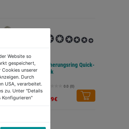
der Website so
rkt gespeichert,
tchen verzinkt
Sicherungsring Quick-
r Cookies unserer
Lock
Anzeigen. Durch
en USA, verarbeitet.
0.0
(0)
0.0
(0)
0.0
s zu. Unter "Details
von
 Konfigurieren"
4,59€
5
Sternen.