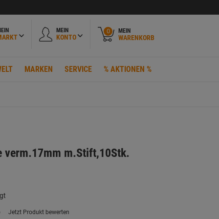
EIN
MEIN
MEIN
0
MARKT
KONTO
WARENKORB
ELT
MARKEN
SERVICE
% AKTIONEN %
e verm.17mm m.Stift,10Stk.
gt
)
Jetzt Produkt bewerten
ein