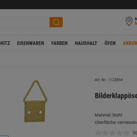
M
HUTZ
EISENWAREN
FARBEN
HAUSHALT
ÖFEN
AKKUW
Art. Nr.: 1122854
Bilderklappös
Material: Stahl
Oberfläche: vermessin
(0
K