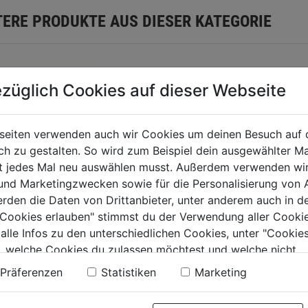
TERE PRODUKTE AUS DIESER KATEGORIE
züglich Cookies auf dieser Webseite
seiten verwenden auch wir Cookies um deinen Besuch auf 
 zu gestalten. So wird zum Beispiel dein ausgewählter Ma
Bettplät
ht jedes Mal neu auswählen musst. Außerdem verwenden wi
 und Marketingzwecken sowie für die Personalisierung von 
erden die Daten von Drittanbieter, unter anderem auch in d
0.0
genhaken
SB Wandhaken
e Cookies erlauben" stimmst du der Verwendung aller Cookie
von
.25mm
 alle Infos zu den unterschiedlichen Cookies, unter "Cookies
4,59€
5
,1mm/20Stk.
, welche Cookies du zulassen möchtest und welche nicht.
Sternen.
n findest du in unserer
Datenschutzerklärung
.
0.0
(0)
0.0
(0)
Präferenzen
Statistiken
Marketing
0.0
von
€
4,59€