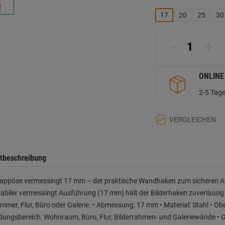
B
L
17
20
25
30
a
d
Se
-
+
ONLINE
2-5 Tage
VERGLEICHEN
tbeschreibung
klappöse vermessingt 17 mm – der praktische Wandhaken zum sicheren A
abiler vermessingt Ausführung (17 mm) hält der Bilderhaken zuverlässig
mer, Flur, Büro oder Galerie. • Abmessung: 17 mm • Material: Stahl • Obe
ngsbereich: Wohnraum, Büro, Flur, Bilderrahmen- und Galeriewände • Geeig