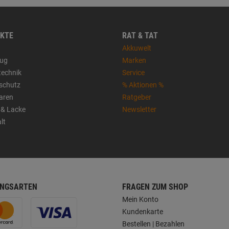
KTE
RAT & TAT
Akkuwelt
ug
Marken
technik
Service
sschutz
% Aktionen %
aren
Ratgeber
 & Lacke
Newsletter
lt
NGSARTEN
FRAGEN ZUM SHOP
Mein Konto
Kundenkarte
Bestellen | Bezahlen