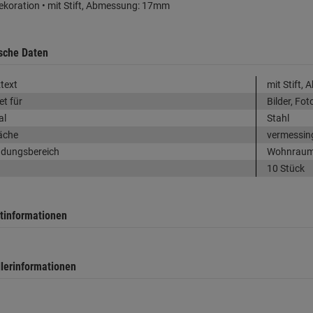
koration • mit Stift, Abmessung: 17mm
sche Daten
text
mit Stift
et für
Bilder, Fo
al
Stahl
äche
vermessin
dungsbereich
Wohnraum, 
10 Stück
tinformationen
llerinformationen