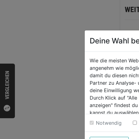
WEI
Deine Wahl be
Wie die meisten Web
angenehm wie möglich
VERGLEICHEN
damit du diesen nic
Partner zu Analyse-
deine Einwilligung w
Vitra
Durch Klick auf "All
verz
anzeigen" findest du
DM:2
kannst du auswählen
Weitere Informatione
Notwendig
0.0
von
4,59