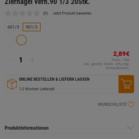
Ziernägel vern.90 1/3 20Stk.
(0)
Jetzt Produkt bewerten
Kein
Beurteilungswert.
Link
601/3
901/3
auf
derselben
Seite.
2,89€
-
+
Preis / PAK
inkl. gesetzl. MwSt. 20%, zzgl.
Versandkosten.
ONLINE BESTELLEN & LIEFERN LASSEN
1-2 Wochen Lieferzeit
WUNSCHLISTE
Produktinformationen