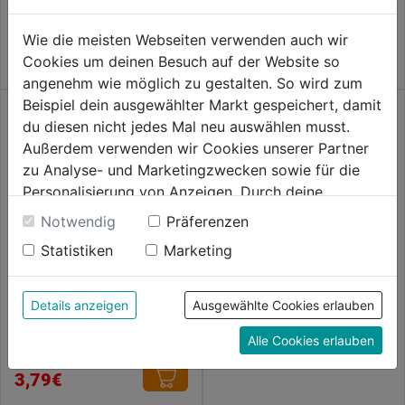
0.0
3,79€
von
Wie die meisten Webseiten verwenden auch wir
5
Cookies um deinen Besuch auf der Website so
Sternen.
angenehm wie möglich zu gestalten. So wird zum
Beispiel dein ausgewählter Markt gespeichert, damit
du diesen nicht jedes Mal neu auswählen musst.
Außerdem verwenden wir Cookies unserer Partner
zu Analyse- und Marketingzwecken sowie für die
Personalisierung von Anzeigen. Durch deine
Einwilligung werden die Daten von Drittanbieter,
SB Reissnägel
Notwendig
Präferenzen
unter anderem auch in den USA, verarbeitet.
Statistiken
Marketing
Durch Klick auf "Alle Cookies erlauben" stimmst du
0.0
(0)
0.0
der Verwendung aller Cookies zu. Unter "Details
3,79€
von
anzeigen" findest du alle Infos zu den
Mauerhaken gebläut 50mm
Details anzeigen
Ausgewählte Cookies erlauben
6Stk.
5
unterschiedlichen Cookies, unter "Cookies
Alle Cookies erlauben
Sternen.
Konfigurieren" kannst du auswählen, welche Cookies
0.0
(0)
0.0
du zulassen möchtest und welche nicht.
3,79€
von
Weitere Informationen findest du in unserer