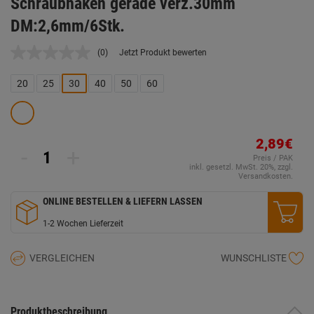
Schraubhaken gerade verz.30mm
DM:2,6mm/6Stk.
(0)
Jetzt Produkt bewerten
Kein
Beurteilungswert.
Link
20
25
30
40
50
60
auf
derselben
Seite.
2,89€
-
+
Preis / PAK
inkl. gesetzl. MwSt. 20%, zzgl.
Versandkosten.
ONLINE BESTELLEN & LIEFERN LASSEN
1-2 Wochen Lieferzeit
VERGLEICHEN
WUNSCHLISTE
Produktbeschreibung