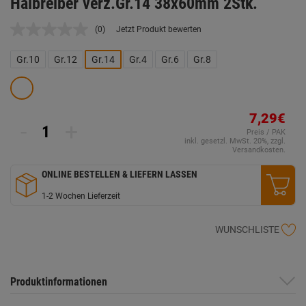
Halbreiber verz.Gr.14 38x60mm 2Stk.
(0)
Jetzt Produkt bewerten
Kein
Beurteilungswert.
Link
Gr.10
Gr.12
Gr.14
Gr.4
Gr.6
Gr.8
auf
derselben
Seite.
7,29€
-
+
Preis / PAK
inkl. gesetzl. MwSt. 20%, zzgl.
Versandkosten.
ONLINE BESTELLEN & LIEFERN LASSEN
1-2 Wochen Lieferzeit
WUNSCHLISTE
Produktinformationen