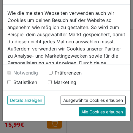
0.0
15,99€
von
Wie die meisten Webseiten verwenden auch wir
5
Cookies um deinen Besuch auf der Website so
Sternen.
angenehm wie möglich zu gestalten. So wird zum
Beispiel dein ausgewählter Markt gespeichert, damit
du diesen nicht jedes Mal neu auswählen musst.
Außerdem verwenden wir Cookies unserer Partner
zu Analyse- und Marketingzwecken sowie für die
Personalisierung von Anzeigen. Durch deine
Einwilligung werden die Daten von Drittanbieter,
SB Teppichnägel
Notwendig
Präferenzen
unter anderem auch in den USA, verarbeitet.
Statistiken
Marketing
Durch Klick auf "Alle Cookies erlauben" stimmst du
0.0
(0)
0.0
der Verwendung aller Cookies zu. Unter "Details
17,59€
von
anzeigen" findest du alle Infos zu den
Klemmgriff M8x33mm
Details anzeigen
Ausgewählte Cookies erlauben
m.verz.Bolzen,1Stk.
5
unterschiedlichen Cookies, unter "Cookies
Alle Cookies erlauben
Sternen.
Konfigurieren" kannst du auswählen, welche Cookies
0.0
(0)
0.0
du zulassen möchtest und welche nicht.
15,99€
von
Weitere Informationen findest du in unserer