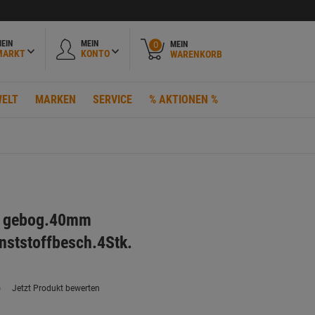
EIN
MEIN
MEIN
0
MARKT
KONTO
WARENKORB
ELT
MARKEN
SERVICE
% AKTIONEN %
n gebog.40mm
ststoffbesch.4Stk.
)
Jetzt Produkt bewerten
ein
eurteilungswert.