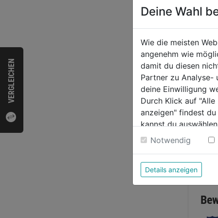
Deine Wahl be
Wie die meisten Web
Vitra
angenehm wie möglich
verz
VERGLEICHEN
damit du diesen nic
DM:2
Partner zu Analyse-
deine Einwilligung w
0.0
Durch Klick auf "All
von
4,59
anzeigen" findest du
5
kannst du auswählen
Sternen
Weitere Informatione
Notwendig
Bewer
Details anzeigen