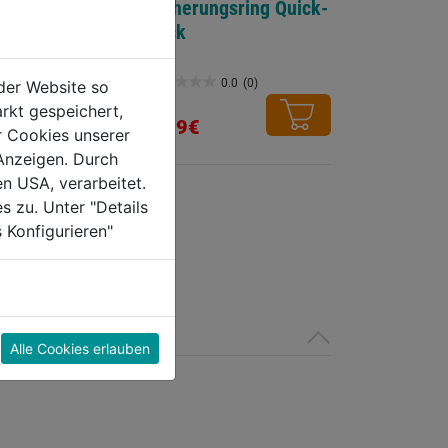
tchen verzinkt
Sicherungsring Quick-
Lock
0.0
(0)
0.0
(0)
der Website so
0.0
rkt gespeichert,
von
4,59€
r Cookies unserer
5
Anzeigen. Durch
Sternen.
en USA, verarbeitet.
s zu. Unter "Details
 Konfigurieren"
Alle Cookies erlauben