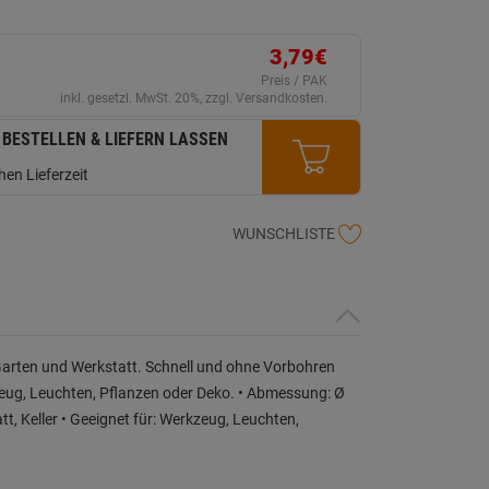
ink
uf
erselben
ite.
3,79€
Preis / PAK
inkl. gesetzl. MwSt. 20%, zzgl. Versandkosten.
 BESTELLEN & LIEFERN LASSEN
en Lieferzeit
WUNSCHLISTE
rten und Werkstatt. Schnell und ohne Vorbohren
eug, Leuchten, Pflanzen oder Deko. • Abmessung: Ø
, Keller • Geeignet für: Werkzeug, Leuchten,