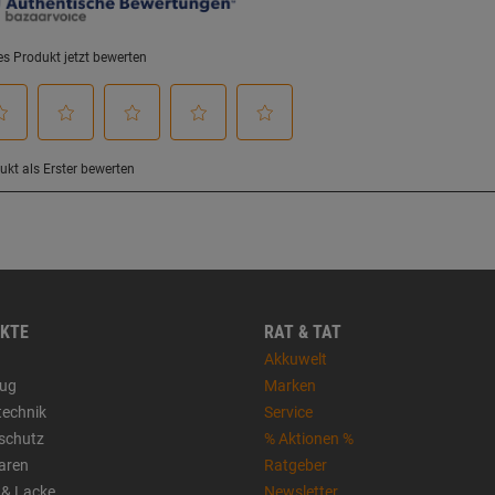
KTE
RAT & TAT
Akkuwelt
ug
Marken
technik
Service
sschutz
% Aktionen %
aren
Ratgeber
 & Lacke
Newsletter