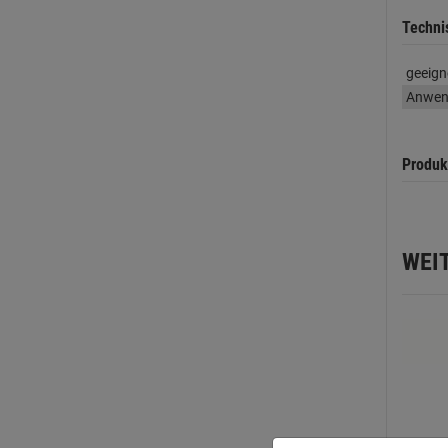
Techni
geeign
Anwen
Produk
WEI