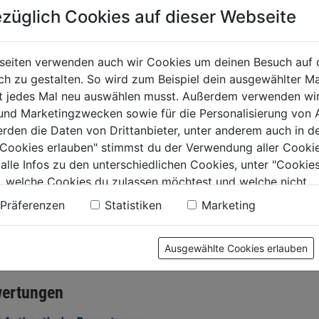
Bettplät
züglich Cookies auf dieser Webseite
seiten verwenden auch wir Cookies um deinen Besuch auf 
0.0
genhaken
SB Wandhaken
 zu gestalten. So wird zum Beispiel dein ausgewählter Ma
von
.25mm
4,59€
ht jedes Mal neu auswählen musst. Außerdem verwenden wi
5
,1mm/20Stk.
 und Marketingzwecken sowie für die Personalisierung von 
Sternen.
0.0
(0)
0.0
(0)
erden die Daten von Drittanbieter, unter anderem auch in d
0.0
e Cookies erlauben" stimmst du der Verwendung aller Cookie
von
€
4,59€
 alle Infos zu den unterschiedlichen Cookies, unter "Cookies
5
, welche Cookies du zulassen möchtest und welche nicht.
.
Sternen.
n findest du in unserer
Datenschutzerklärung
.
Präferenzen
Statistiken
Marketing
tung
Ausgewählte Cookies erlauben