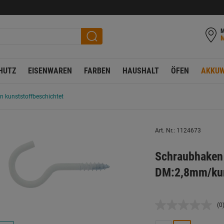
M
HUTZ
EISENWAREN
FARBEN
HAUSHALT
ÖFEN
AKKUW
 kunststoffbeschichtet
Art. Nr.: 1124673
Schraubhake
DM:2,8mm/kun
(0
K
B