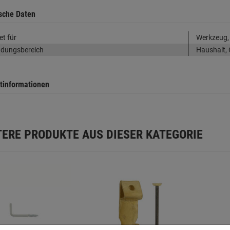
sche Daten
et für
Werkzeug, 
dungsbereich
Haushalt, 
tinformationen
TERE PRODUKTE AUS DIESER KATEGORIE