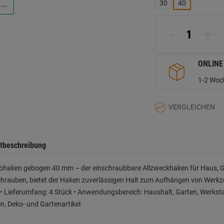
L
30
40
a
d
Se
-
+
ONLINE
1-2 Woch
VERGLEICHEN
tbeschreibung
bhaken gebogen 40 mm – der einschraubbare Allzweckhaken für Haus, Ga
hrauben, bietet der Haken zuverlässigen Halt zum Aufhängen von Werkz
 Lieferumfang: 4 Stück • Anwendungsbereich: Haushalt, Garten, Werkstatt
n, Deko- und Gartenartikel