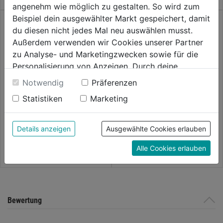
angenehm wie möglich zu gestalten. So wird zum
Beispiel dein ausgewählter Markt gespeichert, damit
du diesen nicht jedes Mal neu auswählen musst.
Außerdem verwenden wir Cookies unserer Partner
zu Analyse- und Marketingzwecken sowie für die
Personalisierung von Anzeigen. Durch deine
Einwilligung werden die Daten von Drittanbieter,
Dichtscheiben
Vierkantscheibe verzinkt
Notwendig
Präferenzen
DIN436
unter anderem auch in den USA, verarbeitet.
Statistiken
Marketing
Durch Klick auf "Alle Cookies erlauben" stimmst du
0.0
(0)
0.0
(0)
0.0
0.0
der Verwendung aller Cookies zu. Unter "Details
3,79€
3,79€
von
von
anzeigen" findest du alle Infos zu den
Details anzeigen
Ausgewählte Cookies erlauben
5
5
unterschiedlichen Cookies, unter "Cookies
Alle Cookies erlauben
Sternen.
Sternen.
Konfigurieren" kannst du auswählen, welche Cookies
du zulassen möchtest und welche nicht.
Weitere Informationen findest du in unserer
Datenschutzerklärung
.
Bewertung