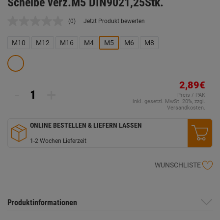
Scheibe verz.M5 DIN9021,25Stk.
(0)
Jetzt Produkt bewerten
Kein
Beurteilungswert.
Link
M10
M12
M16
M4
M5
M6
M8
auf
derselben
Seite.
2,89€
-
+
Preis / PAK
inkl. gesetzl. MwSt. 20%, zzgl.
Versandkosten.
ONLINE BESTELLEN & LIEFERN LASSEN
1-2 Wochen Lieferzeit
WUNSCHLISTE
Produktinformationen