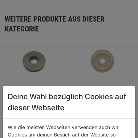
WEITERE PRODUKTE AUS DIESER
KATEGORIE
Dichtscheiben 6,7x19 10 Stk
SB Dachpappscheiben
A2 mit grauem EPDM
vernickelt
Deine Wahl bezüglich Cookies auf
dieser Webseite
0.0
(0)
0.0
(0)
0.0
0.0
3,79€
3,79€
von
von
5
5
Wie die meisten Webseiten verwenden auch wir
Sternen.
Sternen.
Cookies um deinen Besuch auf der Website so