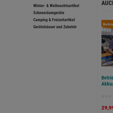
AUC
Winter- & Weihnachtsartikel
Schneeräumgeräte
Camping & Freizeitartikel
Gerätehäuser und Zubehör
Betri
Akku
0.0
von
29,9
5