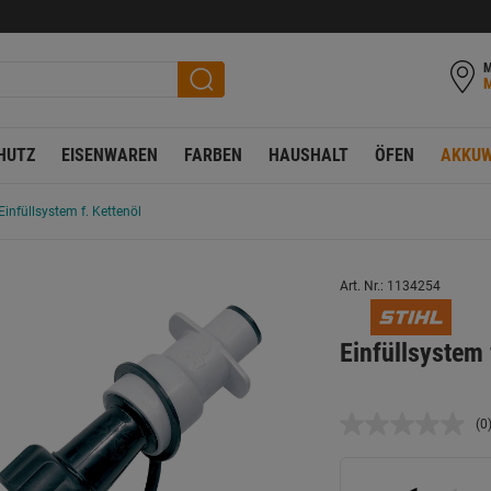
M
HUTZ
EISENWAREN
FARBEN
HAUSHALT
ÖFEN
AKKUW
Einfüllsystem f. Kettenöl
Art. Nr.: 1134254
Einfüllsystem 
(0
K
B
L
a