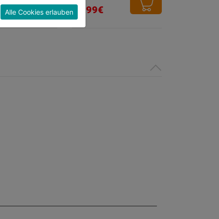
von
18,99€
Alle Cookies erlauben
5
Sternen.