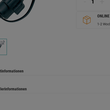
-
+
d
Se
ONLINE
1-2 Woch
tinformationen
llerinformationen