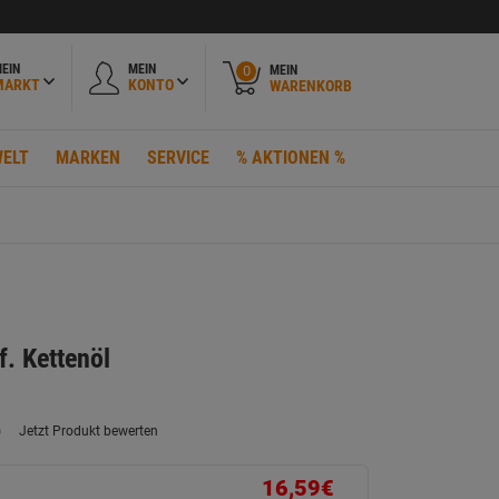
EIN
MEIN
MEIN
0
MARKT
KONTO
WARENKORB
ELT
MARKEN
SERVICE
% AKTIONEN %
f. Kettenöl
)
Jetzt Produkt bewerten
ein
eurteilungswert.
ink
16,59€
uf