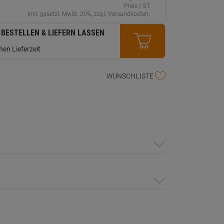
erselben
Preis / ST
ite.
inkl. gesetzl. MwSt. 20%, zzgl. Versandkosten.
 BESTELLEN & LIEFERN LASSEN
en Lieferzeit
WUNSCHLISTE