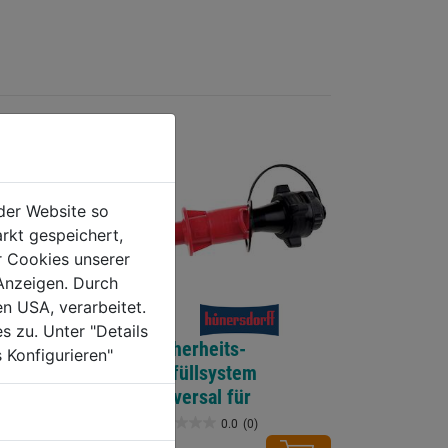
der Website so
rkt gespeichert,
r Cookies unserer
Anzeigen. Durch
en USA, verarbeitet.
s zu. Unter "Details
tmotorenöl
Sicherheits-
 Konfigurieren"
Dosierflasche
Einfüllsystem
Universal für
Kraftstoff rot
0.0
(0)
0.0
(0)
0.0