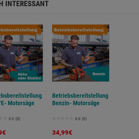
H INTERESSANT
ebsbereitstellung
Betriebsbereitstellung
/E- Motorsäge
Benzin- Motorsäge
0.0
(0)
0.0
(0)
0.0
von
9€
34,99€
5