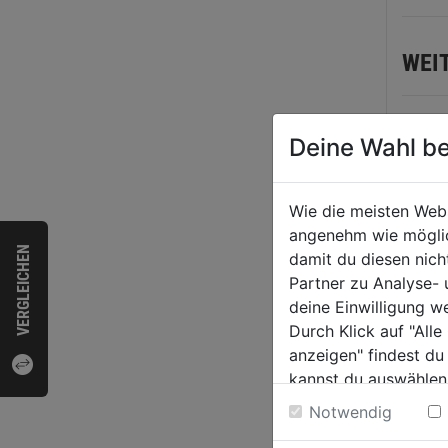
Sternen
WEI
Deine Wahl be
Wie die meisten Web
angenehm wie möglich
VERGLEICHEN
damit du diesen nic
Partner zu Analyse-
deine Einwilligung w
Durch Klick auf "All
Zweit
anzeigen" findest du
1l
kannst du auswählen
Weitere Informatione
Notwendig
0.0