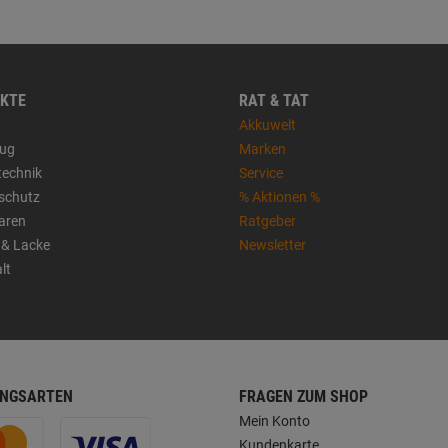
KTE
RAT & TAT
Akkuwelt
ug
Marken
technik
Service
sschutz
% Aktionen %
aren
Ratgeber
 & Lacke
Newsletter
lt
NGSARTEN
FRAGEN ZUM SHOP
Mein Konto
Kundenkarte