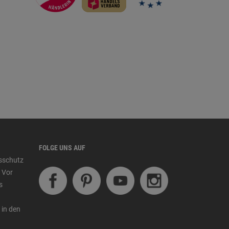
FOLGE UNS AUF
tsschutz
 Vor
s
 in den