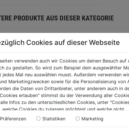
.
Sternen.
TERE PRODUKTE AUS DIESER KATEGORIE
züglich Cookies auf dieser Webseite
seiten verwenden auch wir Cookies um deinen Besuch auf 
 zu gestalten. So wird zum Beispiel dein ausgewählter Ma
ht jedes Mal neu auswählen musst. Außerdem verwenden wi
 und Marketingzwecken sowie für die Personalisierung von 
erden die Daten von Drittanbieter, unter anderem auch in d
e Cookies erlauben" stimmst du der Verwendung aller Cookie
aktöl synthetisch
Einfüllsystem f.
Zweitak
 alle Infos zu den unterschiedlichen Cookies, unter "Cookies
Kraftstoff
1:50 1l 
, welche Cookies du zulassen möchtest und welche nicht.
n findest du in unserer
Datenschutzerklärung
.
Präferenzen
Statistiken
Marketing
0.0
(0)
0.0
(0)
0.0
0.0