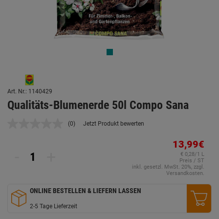
Art. Nr.: 1140429
Qualitäts-Blumenerde 50l Compo Sana
(0)
Jetzt Produkt bewerten
Kein
Beurteilungswert.
Link
13,99€
auf
-
+
€ 0,28/1 L
derselben
Preis / ST
Seite.
inkl. gesetzl. MwSt. 20%, zzgl.
Versandkosten.
ONLINE BESTELLEN & LIEFERN LASSEN
2-5 Tage Lieferzeit