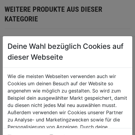
WEITERE PRODUKTE AUS DIESER
KATEGORIE
Deine Wahl bezüglich Cookies auf
dieser Webseite
Wie die meisten Webseiten verwenden auch wir
Cookies um deinen Besuch auf der Website so
angenehm wie möglich zu gestalten. So wird zum
Beispiel dein ausgewählter Markt gespeichert, damit
du diesen nicht jedes Mal neu auswählen musst.
Universal-Erde BIO torffrei 40l
Universalerde 40l BIO
Außerdem verwenden wir Cookies unserer Partner
AquaDepot, torffrei
zu Analyse- und Marketingzwecken sowie für die
0.0
(0)
0.0
(0)
Personalisierung von Anzeigen. Durch deine
0.0
0.0
14,59€
14,99€
Einwilligung werden die Daten von Drittanbieter,
von
von