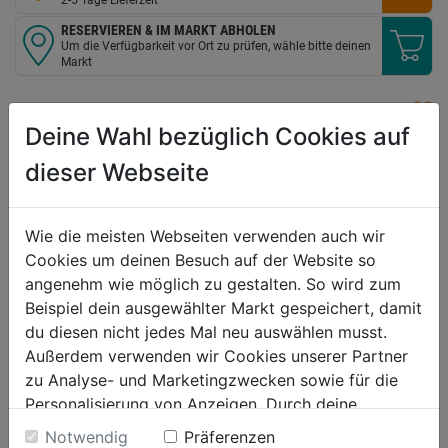
RESERVIEREN & IM MARKT ABHOLEN
Um die Verfügbarkeit vor Ort zu prüfen, wähle bitte deinen
Markt
WUNSCHLISTE
Deine Wahl bezüglich Cookies auf
dieser Webseite
Produktbeschreibung
60 % Kokos, 40 % Gummi, 45 x 75 cm, 10 mm stark
Wie die meisten Webseiten verwenden auch wir
Cookies um deinen Besuch auf der Website so
angenehm wie möglich zu gestalten. So wird zum
Produktinformationen
Beispiel dein ausgewählter Markt gespeichert, damit
du diesen nicht jedes Mal neu auswählen musst.
Außerdem verwenden wir Cookies unserer Partner
Herstellerinformationen
zu Analyse- und Marketingzwecken sowie für die
Personalisierung von Anzeigen. Durch deine
Einwilligung werden die Daten von Drittanbieter,
Notwendig
Präferenzen