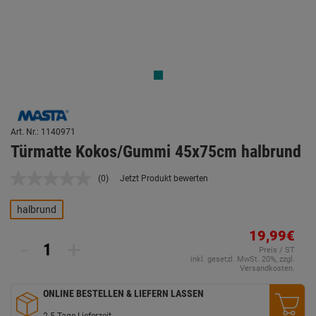
Art. Nr.: 1140971
Türmatte Kokos/Gummi 45x75cm halbrund
(0)
Jetzt Produkt bewerten
Kein
Beurteilungswert.
Link
halbrund
auf
derselben
19,99€
Seite.
-
+
Preis / ST
inkl. gesetzl. MwSt. 20%, zzgl.
Versandkosten.
ONLINE BESTELLEN & LIEFERN LASSEN
2-5 Tage Lieferzeit