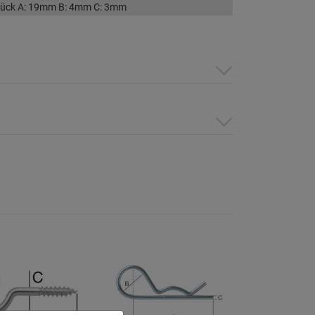
Stück A: 19mm B: 4mm C: 3mm