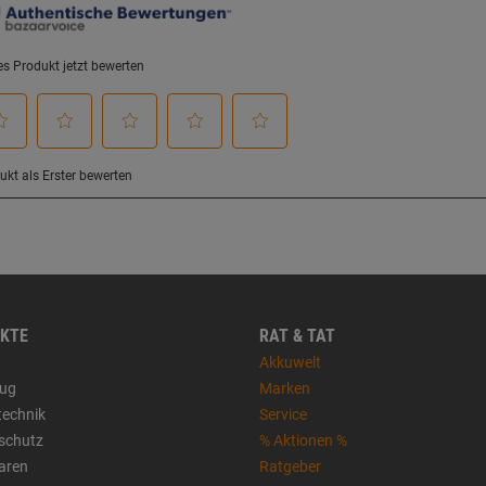
KTE
RAT & TAT
Akkuwelt
ug
Marken
technik
Service
sschutz
% Aktionen %
aren
Ratgeber