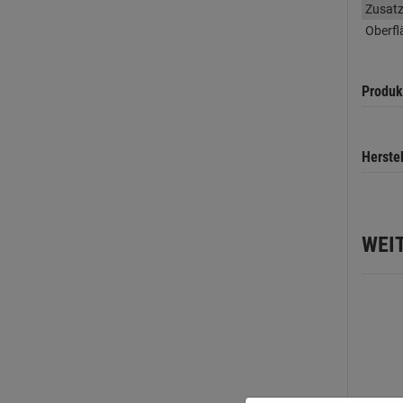
Zusatz
Oberfl
Produk
Herste
WEI