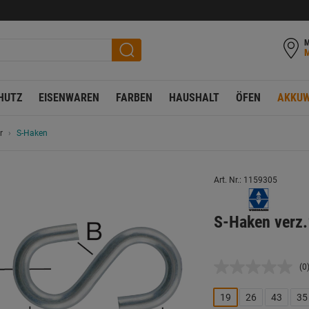
M
HUTZ
EISENWAREN
FARBEN
HAUSHALT
ÖFEN
AKKUW
r
S-Haken
Art. Nr.: 1159305
S-Haken verz
(0
K
B
L
19
26
43
35
a