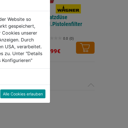
henpresse
Ersatzdüse
der Website so
rät 310ml
inkl.Pistolenfilter
rkt gespeichert,
aufstop
r Cookies unserer
0.0
(0)
0.0
(0)
Anzeigen. Durch
0.0
en USA, verarbeitet.
von
89,99€
s zu. Unter "Details
5
 Konfigurieren"
Sternen.
Alle Cookies erlauben