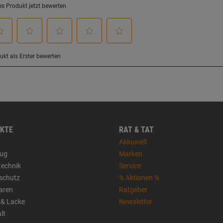
KTE
RAT & TAT
Akkuwelt
ug
Marken
technik
Service
sschutz
% Aktionen %
aren
Ratgeber
 & Lacke
Newsletter
lt