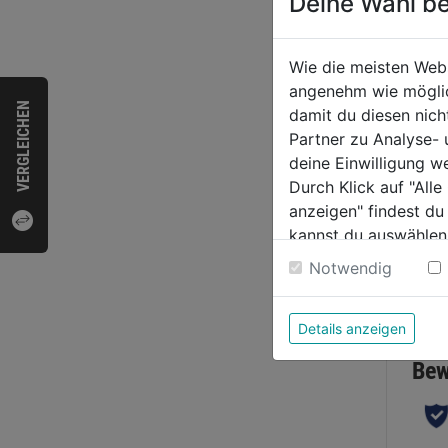
Deine Wahl be
Dosie
Wie die meisten Web
Profi
angenehm wie möglich
VERGLEICHEN
damit du diesen nic
Partner zu Analyse-
0.0
deine Einwilligung w
von
41,9
Durch Klick auf "All
5
anzeigen" findest du
Sternen
kannst du auswählen
Weitere Informatione
Notwendig
Bewer
Details anzeigen