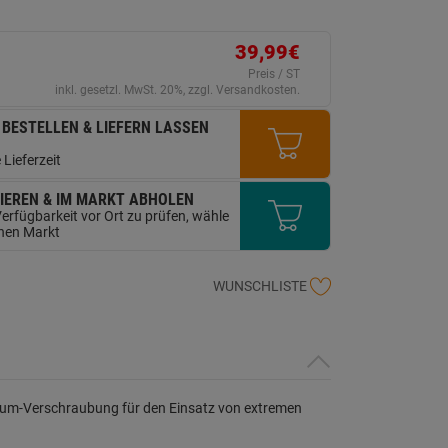
ink
uf
erselben
ite.
39,99€
Preis / ST
inkl. gesetzl. MwSt. 20%, zzgl. Versandkosten.
 BESTELLEN & LIEFERN LASSEN
 Lieferzeit
IEREN & IM MARKT ABHOLEN
erfügbarkeit vor Ort zu prüfen, wähle
inen Markt
WUNSCHLISTE
nium-Verschraubung für den Einsatz von extremen