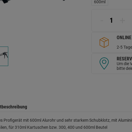
L
600ml
a
d
Se
-
+
ONLINE
2-5 Tage
RESERV
Um die V
bitte de
tbeschreibung
s Profigerät mit 600ml Alurohr und sehr starkem Schubklotz, mit Alumi
lien, für 310ml Kartuschen bzw. 300, 400 und 600ml Beutel