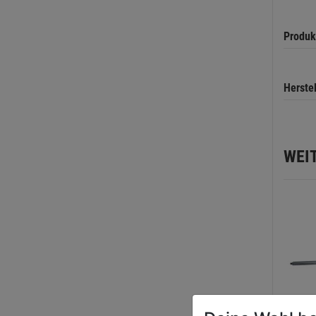
Produk
Herste
WEI