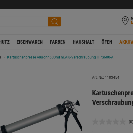
M
HUTZ
EISENWAREN
FARBEN
HAUSHALT
ÖFEN
AKKUW
r
Kartuschenpresse Alurohr 600ml m.Alu-Verschraubung HPS600-A
Art. Nr.: 1183454
Kartuschenpre
Verschraubun
(0
K
B