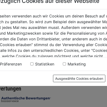
züglich Cookies auf dieser Webseite
rpistole Metall
Dosierpistole SCURO
Kartusc
seiten verwenden auch wir Cookies um deinen Besuch auf 
Evo6
Profige
 zu gestalten. So wird zum Beispiel dein ausgewählter Ma
m.Nachl
ht jedes Mal neu auswählen musst. Außerdem verwenden wi
Except
0.0
(0)
0.0
(0)
 und Marketingzwecken sowie für die Personalisierung von 
0.0
0.0
erden die Daten von Drittanbieter, unter anderem auch in d
von
von
9€
51,99€
64,99€
e Cookies erlauben" stimmst du der Verwendung aller Cookie
5
5
 alle Infos zu den unterschiedlichen Cookies, unter "Cookies
.
Sternen.
Sternen.
, welche Cookies du zulassen möchtest und welche nicht.
n findest du in unserer
Datenschutzerklärung
.
Präferenzen
Statistiken
Marketing
tung
Ausgewählte Cookies erlauben