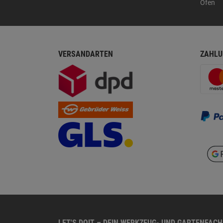
Öfen
VERSANDARTEN
ZAHLU
LET'S DOIT – DEIN WERKZEUG- UND GARTENFAC