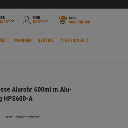
EIN
MEIN
MEIN
0
MARKT
KONTO
WARENKORB
ELT
MARKEN
SERVICE
% AKTIONEN %
sse Alurohr 600ml m.Alu-
g HPS600-A
)
Jetzt Produkt bewerten
ein
eurteilungswert.