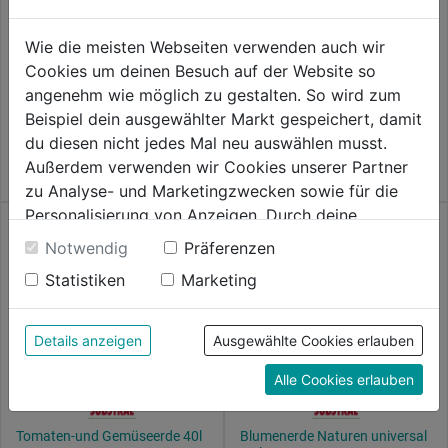
Universal-Erde BIO torffrei 40l
Universalerde 40l BIO
Wie die meisten Webseiten verwenden auch wir
AquaDepot, torffrei
Cookies um deinen Besuch auf der Website so
angenehm wie möglich zu gestalten. So wird zum
0.0
(0)
0.0
(0)
0.0
0.0
Beispiel dein ausgewählter Markt gespeichert, damit
14,59€
14,99€
von
von
du diesen nicht jedes Mal neu auswählen musst.
5
5
€ 0,36/1 L
€ 0,37/1 L
Außerdem verwenden wir Cookies unserer Partner
Sternen.
Sternen.
zu Analyse- und Marketingzwecken sowie für die
Personalisierung von Anzeigen. Durch deine
Einwilligung werden die Daten von Drittanbieter,
Notwendig
Präferenzen
unter anderem auch in den USA, verarbeitet.
Statistiken
Marketing
Durch Klick auf "Alle Cookies erlauben" stimmst du
der Verwendung aller Cookies zu. Unter "Details
anzeigen" findest du alle Infos zu den
Details anzeigen
Ausgewählte Cookies erlauben
unterschiedlichen Cookies, unter "Cookies
Alle Cookies erlauben
Konfigurieren" kannst du auswählen, welche Cookies
du zulassen möchtest und welche nicht.
Weitere Informationen findest du in unserer
Tomaten-und Gemüseerde 40l
Blumenerde Naturen universal