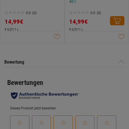
Datenschutzerklärung
.
40 l
0.0
(0)
0.0
(0)
0.0
0.0
14,99€
14,99€
von
von
5
5
€ 0,37/1 L
€ 0,37/1 L
Sternen.
Sternen.
Bewertung