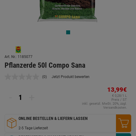
Art. Nr.: 1185077
Pflanzerde 50l Compo Sana
(0)
Jetzt Produkt bewerten
Kein
Beurteilungswert.
Link
13,99€
auf
-
+
€ 0,28/1 L
derselben
Preis / ST
Seite.
inkl. gesetzl. MwSt. 20%, zzgl.
Versandkosten.
ONLINE BESTELLEN & LIEFERN LASSEN
2-5 Tage Lieferzeit