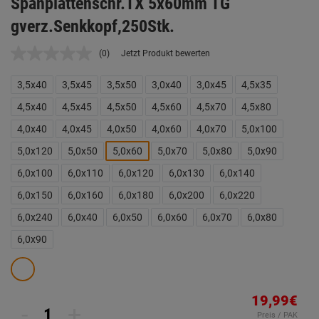
Spanplattenschr.TX 5x60mm TG
gverz.Senkkopf,250Stk.
(0)
Jetzt Produkt bewerten
Kein
Beurteilungswert.
Link
3,5x40
3,5x45
3,5x50
3,0x40
3,0x45
4,5x35
auf
derselben
4,5x40
4,5x45
4,5x50
4,5x60
4,5x70
4,5x80
Seite.
4,0x40
4,0x45
4,0x50
4,0x60
4,0x70
5,0x100
5,0x120
5,0x50
5,0x60
5,0x70
5,0x80
5,0x90
6,0x100
6,0x110
6,0x120
6,0x130
6,0x140
6,0x150
6,0x160
6,0x180
6,0x200
6,0x220
6,0x240
6,0x40
6,0x50
6,0x60
6,0x70
6,0x80
6,0x90
19,99€
-
+
Preis / PAK