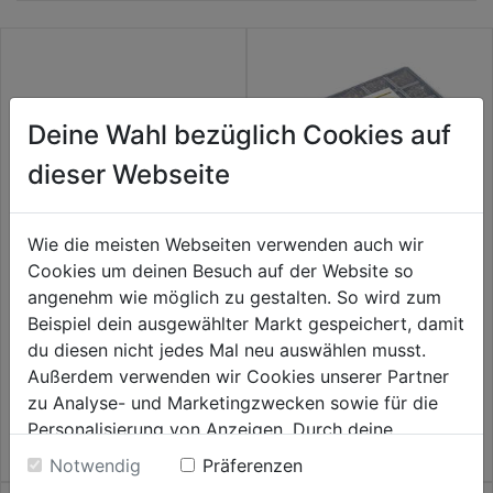
Deine Wahl bezüglich Cookies auf
dieser Webseite
Wie die meisten Webseiten verwenden auch wir
Cookies um deinen Besuch auf der Website so
Spax Senkkopf TX15 TG
Schrauben-Sortimentskoffer
angenehm wie möglich zu gestalten. So wird zum
Edelstahl A2
1950tlg. 15 Dim. Inkl. 4 Bits
Beispiel dein ausgewählter Markt gespeichert, damit
du diesen nicht jedes Mal neu auswählen musst.
0.0
(0)
0.0
(0)
0.0
0.0
Außerdem verwenden wir Cookies unserer Partner
37,99€
41,99€
von
von
zu Analyse- und Marketingzwecken sowie für die
5
5
Personalisierung von Anzeigen. Durch deine
Sternen.
Sternen.
Einwilligung werden die Daten von Drittanbieter,
Notwendig
Präferenzen
unter anderem auch in den USA, verarbeitet.