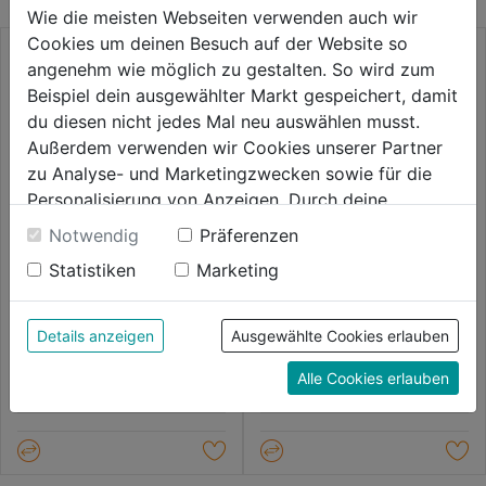
Wie die meisten Webseiten verwenden auch wir
Cookies um deinen Besuch auf der Website so
angenehm wie möglich zu gestalten. So wird zum
Beispiel dein ausgewählter Markt gespeichert, damit
du diesen nicht jedes Mal neu auswählen musst.
Außerdem verwenden wir Cookies unserer Partner
zu Analyse- und Marketingzwecken sowie für die
Personalisierung von Anzeigen. Durch deine
Einwilligung werden die Daten von Drittanbieter,
Notwendig
Präferenzen
unter anderem auch in den USA, verarbeitet.
Statistiken
Marketing
Durch Klick auf "Alle Cookies erlauben" stimmst du
Spax Senkkopf TX10 VG Wirox-
Spax Senkkopf PZ1 VG Wirox-
silber
silber
der Verwendung aller Cookies zu. Unter "Details
anzeigen" findest du alle Infos zu den
Details anzeigen
Ausgewählte Cookies erlauben
0.0
(0)
0.0
(0)
unterschiedlichen Cookies, unter "Cookies
0.0
0.0
44,99€
47,59€
Alle Cookies erlauben
Konfigurieren" kannst du auswählen, welche Cookies
von
von
du zulassen möchtest und welche nicht.
5
5
Weitere Informationen findest du in unserer
Sternen.
Sternen.
Datenschutzerklärung
.