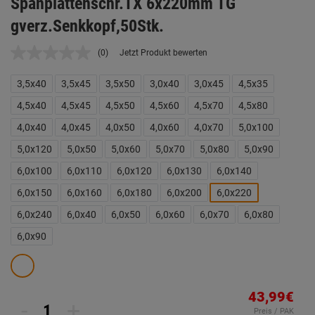
Spanplattenschr.TX 6x220mm TG
gverz.Senkkopf,50Stk.
(0)
Jetzt Produkt bewerten
Kein
Beurteilungswert.
Link
3,5x40
3,5x45
3,5x50
3,0x40
3,0x45
4,5x35
auf
derselben
4,5x40
4,5x45
4,5x50
4,5x60
4,5x70
4,5x80
Seite.
4,0x40
4,0x45
4,0x50
4,0x60
4,0x70
5,0x100
5,0x120
5,0x50
5,0x60
5,0x70
5,0x80
5,0x90
6,0x100
6,0x110
6,0x120
6,0x130
6,0x140
6,0x150
6,0x160
6,0x180
6,0x200
6,0x220
6,0x240
6,0x40
6,0x50
6,0x60
6,0x70
6,0x80
6,0x90
43,99€
-
+
Preis / PAK