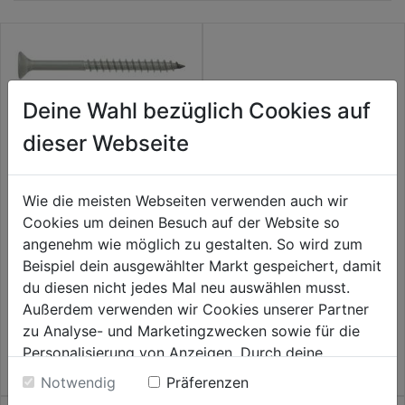
Deine Wahl bezüglich Cookies auf
dieser Webseite
Spanplattenschrauben TX TG
Edelstahl A2 Senkkopf
Wie die meisten Webseiten verwenden auch wir
0.0
(0)
0.0
Cookies um deinen Besuch auf der Website so
14,99€
von
Spax Senkkopf TX15 TG
angenehm wie möglich zu gestalten. So wird zum
Edelstahl A2
5
Beispiel dein ausgewählter Markt gespeichert, damit
Sternen.
du diesen nicht jedes Mal neu auswählen musst.
0.0
(0)
0.0
Außerdem verwenden wir Cookies unserer Partner
37,99€
von
zu Analyse- und Marketingzwecken sowie für die
5
Personalisierung von Anzeigen. Durch deine
Sternen.
Einwilligung werden die Daten von Drittanbieter,
Notwendig
Präferenzen
unter anderem auch in den USA, verarbeitet.