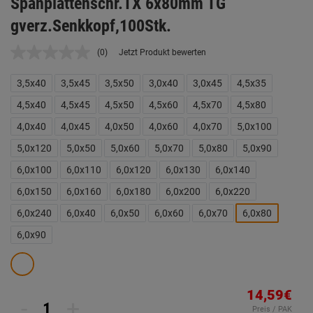
Spanplattenschr.TX 6x80mm TG
gverz.Senkkopf,100Stk.
(0)
Jetzt Produkt bewerten
Kein
Beurteilungswert.
Link
3,5x40
3,5x45
3,5x50
3,0x40
3,0x45
4,5x35
auf
derselben
4,5x40
4,5x45
4,5x50
4,5x60
4,5x70
4,5x80
Seite.
4,0x40
4,0x45
4,0x50
4,0x60
4,0x70
5,0x100
5,0x120
5,0x50
5,0x60
5,0x70
5,0x80
5,0x90
6,0x100
6,0x110
6,0x120
6,0x130
6,0x140
6,0x150
6,0x160
6,0x180
6,0x200
6,0x220
6,0x240
6,0x40
6,0x50
6,0x60
6,0x70
6,0x80
6,0x90
14,59€
-
+
Preis / PAK