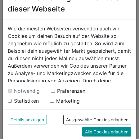
dieser Webseite
WEITERE PRODUKTE AUS DIESER
Wie die meisten Webseiten verwenden auch wir
Cookies um deinen Besuch auf der Website so
KATEGORIE
angenehm wie möglich zu gestalten. So wird zum
Beispiel dein ausgewählter Markt gespeichert, damit
du diesen nicht jedes Mal neu auswählen musst.
Außerdem verwenden wir Cookies unserer Partner
zu Analyse- und Marketingzwecken sowie für die
Personalisierung von Anzeigen. Durch deine
Einwilligung werden die Daten von Drittanbieter,
Notwendig
Präferenzen
unter anderem auch in den USA, verarbeitet.
Statistiken
Marketing
Durch Klick auf "Alle Cookies erlauben" stimmst du
der Verwendung aller Cookies zu. Unter "Details
anzeigen" findest du alle Infos zu den
Details anzeigen
Ausgewählte Cookies erlauben
unterschiedlichen Cookies, unter "Cookies
Holzbauschraube TX
Alle Cookies erlauben
Konfigurieren" kannst du auswählen, welche Cookies
Tellerkopf Stardrive GPR