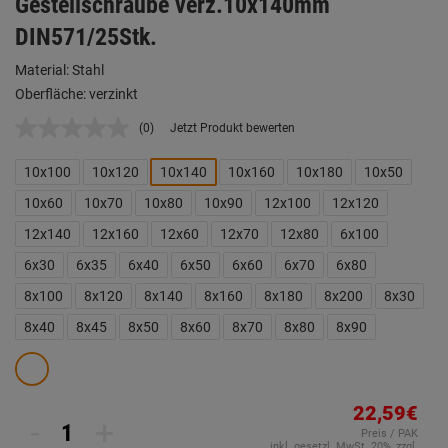
Gestellschraube verz.10x140mm
DIN571/25Stk.
Material: Stahl
Oberfläche: verzinkt
(0)
Jetzt Produkt bewerten
Kein
Beurteilungswert.
Link
10x100
10x120
10x140
10x160
10x180
10x50
auf
derselben
10x60
10x70
10x80
10x90
12x100
12x120
Seite.
12x140
12x160
12x60
12x70
12x80
6x100
6x30
6x35
6x40
6x50
6x60
6x70
6x80
8x100
8x120
8x140
8x160
8x180
8x200
8x30
8x40
8x45
8x50
8x60
8x70
8x80
8x90
22,59€
-
+
Preis / PAK
inkl. gesetzl. MwSt. 20%, zzgl.