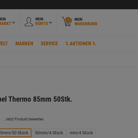
EIN
MEIN
MEIN
0
MARKT
KONTO
WARENKORB
ELT
MARKEN
SERVICE
% AKTIONEN %
el Thermo 85mm 50Stk.
)
Jetzt Produkt bewerten
ein
eurteilungswert.
ink
5mm/50 Stück
50mm/4 Stück
mm/4 Stück
uf