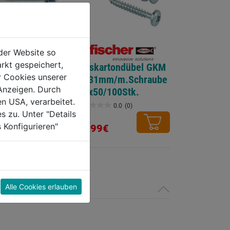
der Website so
rkt gespeichert,
bolzen FBN II
Gipskartondübel GKM
r Cookies unserer
27 31mm/m.Schraube
Anzeigen. Durch
4,5x50/100Stk.
en USA, verarbeitet.
0.0
(0)
0.0
(0)
0.0
s zu. Unter "Details
von
 Konfigurieren"
72,99€
5
Sternen.
Alle Cookies erlauben