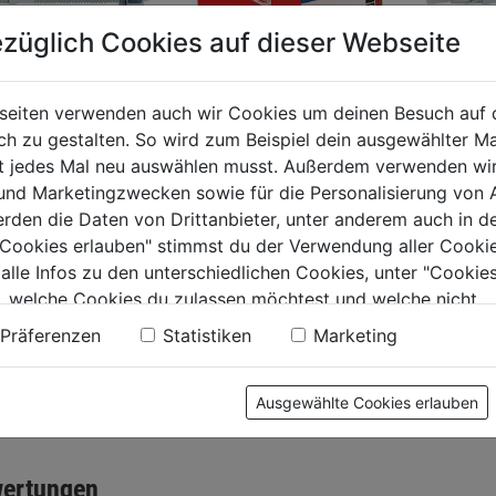
züglich Cookies auf dieser Webseite
seiten verwenden auch wir Cookies um deinen Besuch auf 
 zu gestalten. So wird zum Beispiel dein ausgewählter Ma
nanker FBN II
Dämmstoffdübel FID
Fischer
ht jedes Mal neu auswählen musst. Außerdem verwenden wi
 und Marketingzwecken sowie für die Personalisierung von 
erden die Daten von Drittanbieter, unter anderem auch in d
0.0
(0)
0.0
(0)
0.0
0.0
e Cookies erlauben" stimmst du der Verwendung aller Cookie
von
von
 alle Infos zu den unterschiedlichen Cookies, unter "Cookies
9€
63,99€
69,99€
5
5
, welche Cookies du zulassen möchtest und welche nicht.
.
Sternen.
Sternen.
n findest du in unserer
Datenschutzerklärung
.
Präferenzen
Statistiken
Marketing
Ausgewählte Cookies erlauben
tung