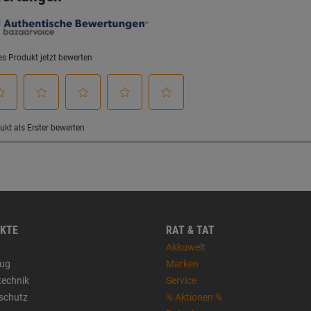
KTE
RAT & TAT
Akkuwelt
ug
Marken
technik
Service
sschutz
% Aktionen %