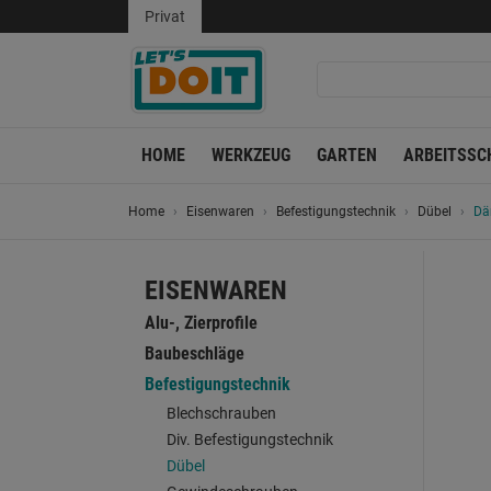
Privat
HOME
WERKZEUG
GARTEN
ARBEITSSC
Home
Eisenwaren
Befestigungstechnik
Dübel
Dä
EISENWAREN
Alu-, Zierprofile
Baubeschläge
Befestigungstechnik
Blechschrauben
Div. Befestigungstechnik
Dübel