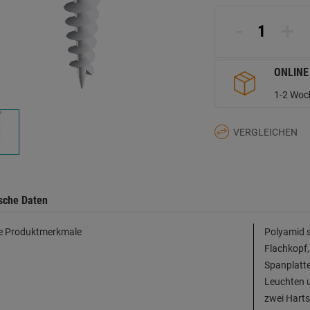
d
Se
-
+
ONLINE
1-2 Woch
VERGLEICHEN
sche Daten
e Produktmerkmale
Polyamid s
Flachkopf,
Spanplatte
Leuchten 
zwei Harts