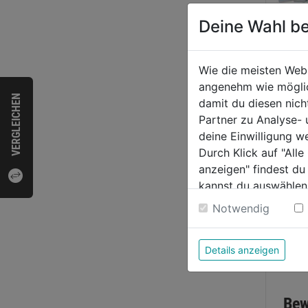
Deine Wahl be
Wie die meisten Web
angenehm wie möglich
Bolze
VERGLEICHEN
damit du diesen nic
Partner zu Analyse-
deine Einwilligung w
0.0
Durch Klick auf "All
von
anzeigen" findest du
48,9
5
kannst du auswählen
Sternen
Weitere Informatione
Notwendig
Details anzeigen
Bewer