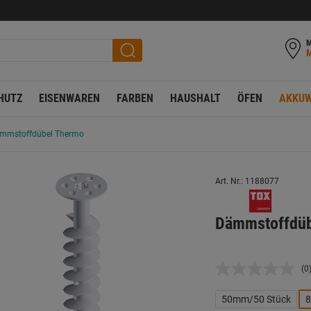
M
HUTZ
EISENWAREN
FARBEN
HAUSHALT
ÖFEN
AKKUW
mmstoffdübel Thermo
Art. Nr.: 1188077
Dämmstoffdüb
(0
K
B
L
50mm/50 Stück
8
a