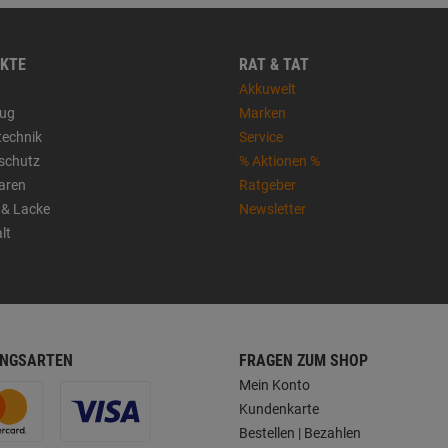
KTE
RAT & TAT
Akkuwelt
ug
Marken
technik
Service
sschutz
% Aktionen %
aren
Ratgeber
 & Lacke
Newsletter
lt
NGSARTEN
FRAGEN ZUM SHOP
Mein Konto
Kundenkarte
Bestellen | Bezahlen