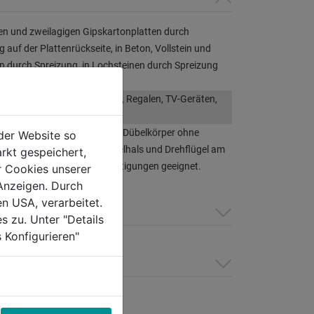
gen und zweilagigen Gipskartonplatten durch
 auf der Plattenrückseite, in Beton, Vollstein und
 durch Spreizung, in Lochsteinen durch Spreizung
otung
igung von Küchenschränken, Regalen, TV-Geräten,
ckdübel mit 3-fach geteiltem Dübelkörper ohne
der Website so
e, Drehsicherungen am Dübelhals und Drehflügel am
rkt gespeichert,
r ist für alle Standard-Befestigungen geeignet.
r Cookies unserer
Anzeigen. Durch
en USA, verarbeitet.
s zu. Unter "Details
 Konfigurieren"