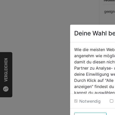
geeign
Deine Wahl be
Anwen
Weiter
Wie die meisten Web
angenehm wie möglich
VERGLEICHEN
damit du diesen nic
Partner zu Analyse-
deine Einwilligung w
Produk
Durch Klick auf "All
anzeigen" findest du
kannst du auswählen
Herste
Weitere Informatione
Notwendig