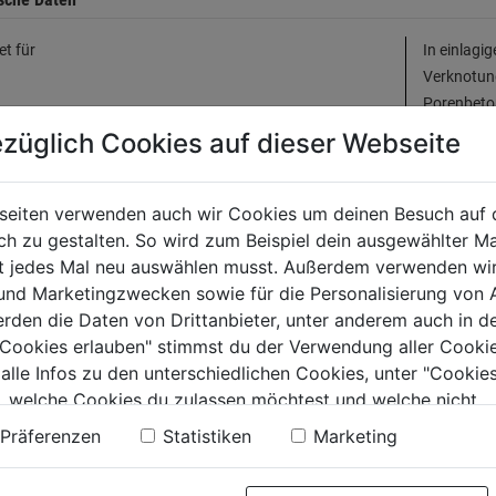
et für
In einlagi
Verknotung
Porenbeton
und Verkn
züglich Cookies auf dieser Webseite
dungsbereich
Zur Befest
usw.
e Produktmerkmale
Der Allzwe
seiten verwenden auch wir Cookies um deinen Besuch auf 
Dübelkapp
 zu gestalten. So wird zum Beispiel dein ausgewählter Ma
Dübelkörpe
ht jedes Mal neu auswählen musst. Außerdem verwenden wi
 und Marketingzwecken sowie für die Personalisierung von 
erden die Daten von Drittanbieter, unter anderem auch in d
tinformationen
e Cookies erlauben" stimmst du der Verwendung aller Cookie
 alle Infos zu den unterschiedlichen Cookies, unter "Cookies
, welche Cookies du zulassen möchtest und welche nicht.
llerinformationen
n findest du in unserer
Datenschutzerklärung
.
Präferenzen
Statistiken
Marketing