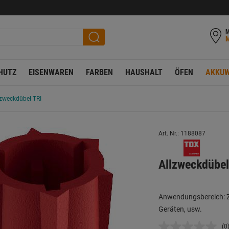
M
HUTZ
EISENWAREN
FARBEN
HAUSHALT
ÖFEN
AKKUW
lzweckdübel TRI
Art. Nr.: 1188087
Allzweckdübel
Anwendungsbereich: Z
Geräten, usw.
(0