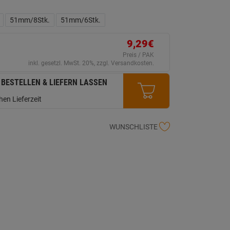
ein
eurteilungswert.
ink
51mm/8Stk.
51mm/6Stk.
uf
erselben
ite.
9,29€
Preis / PAK
inkl. gesetzl. MwSt. 20%, zzgl. Versandkosten.
 BESTELLEN & LIEFERN LASSEN
en Lieferzeit
WUNSCHLISTE