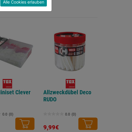
Alle Cookies erlauben
iniset Clever
Allzweckdübel Deco
RUDO
0.0
(0)
0.0
(0)
0.0
von
9,99€
5