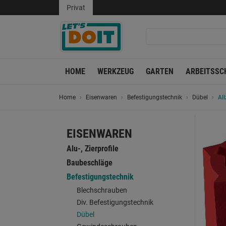
Privat
HOME
WERKZEUG
GARTEN
ARBEITSSC
Home
Eisenwaren
Befestigungstechnik
Dübel
Al
EISENWAREN
Alu-, Zierprofile
Baubeschläge
Befestigungstechnik
Blechschrauben
Div. Befestigungstechnik
Dübel