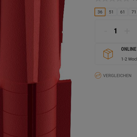
K
B
L
36
51
61
71
a
d
Se
-
+
ONLINE
1-2 Woch
VERGLEICHEN