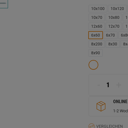
B
L
10x100
10x120
a
d
10x70
10x80
1
Se
12x60
12x70
1
6x60
6x70
6x8
8x200
8x30
8x
8x90
-
+
ONLINE
1-2 Woch
VERGLEICHEN