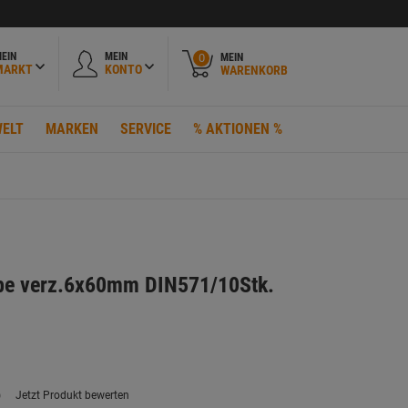
EIN
MEIN
MEIN
0
MARKT
KONTO
WARENKORB
ELT
MARKEN
SERVICE
% AKTIONEN %
ube verz.6x60mm DIN571/10Stk.
)
Jetzt Produkt bewerten
ein