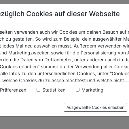
züglich Cookies auf dieser Webseite
seiten verwenden auch wir Cookies um deinen Besuch auf 
 zu gestalten. So wird zum Beispiel dein ausgewählter Ma
kmontageschaube
Gestellschraube
Druckm
ht jedes Mal neu auswählen musst. Außerdem verwenden wi
0 verz.
verzinkt
er 1Stk
 und Marketingzwecken sowie für die Personalisierung von 
kopf
Anschra
erden die Daten von Drittanbieter, unter anderem auch in d
0.0
(0)
0.0
(0)
e Cookies erlauben" stimmst du der Verwendung aller Cookie
0.0
0.0
 alle Infos zu den unterschiedlichen Cookies, unter "Cookies
von
von
€
7,79€
9,29€
, welche Cookies du zulassen möchtest und welche nicht.
5
5
n findest du in unserer
Datenschutzerklärung
.
.
Sternen.
Sternen.
Präferenzen
Statistiken
Marketing
Ausgewählte Cookies erlauben
tung