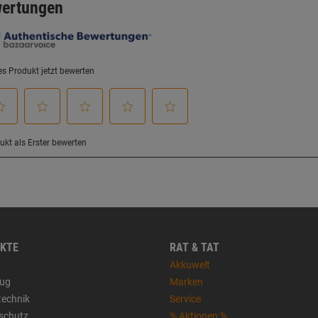
KTE
RAT & TAT
Akkuwelt
ug
Marken
technik
Service
sschutz
% Aktionen %