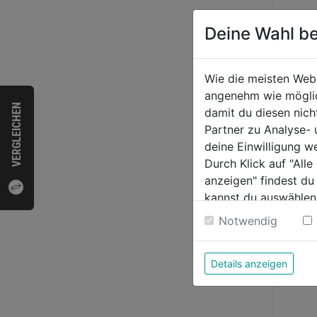
Deine Wahl be
Wie die meisten Web
angenehm wie möglich
Stoc
VERGLEICHEN
damit du diesen nic
n TX3
Partner zu Analyse-
Senk
deine Einwilligung w
Durch Klick auf "All
0.0
anzeigen" findest du
von
7,29
kannst du auswählen
5
Weitere Informatione
Sternen
Notwendig
Details anzeigen
Bewer