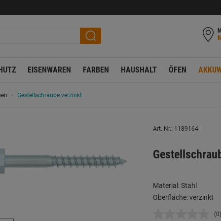
M
HUTZ
EISENWAREN
FARBEN
HAUSHALT
ÖFEN
AKKUW
ben
Gestellschraube verzinkt
Art. Nr.: 1189164
Gestellschra
Material: Stahl
Oberfläche: verzinkt
(0
K