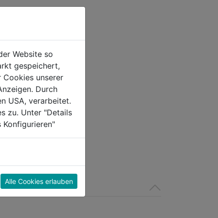
der Website so
rkt gespeichert,
agnetschnapp
r Cookies unserer
 zum
Anzeigen. Durch
uben schwarz
en USA, verarbeitet.
0.0
(0)
s zu. Unter "Details
 Konfigurieren"
Alle Cookies erlauben