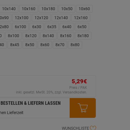
eurteilungswert.
ink
10x140
10x160
10x180
10x50
10x60
uf
erselben
0x90
12x100
12x120
12x140
12x160
ite.
2x80
6x100
6x30
6x35
6x40
6x50
0
8x100
8x120
8x140
8x160
8x180
40
8x45
8x50
8x60
8x70
8x80
5,29€
Preis / PAK
inkl. gesetzl. MwSt. 20%, zzgl. Versandkosten.
 BESTELLEN & LIEFERN LASSEN
en Lieferzeit
WUNSCHLISTE