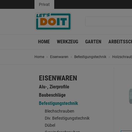
Privat
HOME
WERKZEUG
GARTEN
ARBEITSSC
Home
Eisenwaren
Befestigungstechnik
Holzschrau
EISENWAREN
Alu-, Zierprofile
Baubeschläge
Befestigungstechnik
Blechschrauben
Div. Befestigungstechnik
Dübel