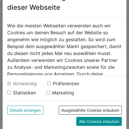
Torbandschraube Edelstahl A2
dieser Webseite
DIN603 m. Muttern
0.0
(0)
0.0
Wie die meisten Webseiten verwenden auch wir
5,29€
von
Sockelverstelschr.M8x45mm
Cookies um deinen Besuch auf der Website so
m.Einschlagmutter,2Stk.
5
angenehm wie möglich zu gestalten. So wird zum
Sternen.
Beispiel dein ausgewählter Markt gespeichert, damit
0.0
(0)
0.0
du diesen nicht jedes Mal neu auswählen musst.
5,29€
von
Außerdem verwenden wir Cookies unserer Partner
5
zu Analyse- und Marketingzwecken sowie für die
Sternen.
Personalisierung von Anzeigen. Durch deine
Einwilligung werden die Daten von Drittanbieter,
Notwendig
Präferenzen
unter anderem auch in den USA, verarbeitet.
Statistiken
Marketing
Durch Klick auf "Alle Cookies erlauben" stimmst du
der Verwendung aller Cookies zu. Unter "Details
anzeigen" findest du alle Infos zu den
Details anzeigen
Ausgewählte Cookies erlauben
unterschiedlichen Cookies, unter "Cookies
Flügelschraube DIN 316
Spenglerschrauben Edelstahl
Alle Cookies erlauben
verzinkt
A2 m. Dichtscheibe
Konfigurieren" kannst du auswählen, welche Cookies