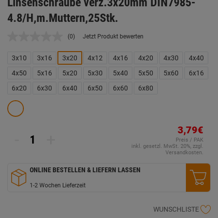
Linsenschraube verz.3x20mm DIN7985-
4.8/H,m.Muttern,25Stk.
(0)
Jetzt Produkt bewerten
Kein
Beurteilungswert.
Link
3x10
3x16
3x20
4x12
4x16
4x20
4x30
4x40
auf
derselben
4x50
5x16
5x20
5x30
5x40
5x50
5x60
6x16
Seite.
6x20
6x30
6x40
6x50
6x60
6x80
3,79€
-
+
Preis / PAK
inkl. gesetzl. MwSt. 20%, zzgl.
Versandkosten.
ONLINE BESTELLEN & LIEFERN LASSEN
1-2 Wochen Lieferzeit
WUNSCHLISTE