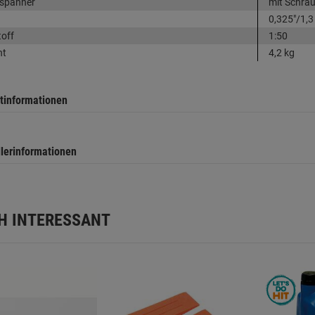
nspanner
mit Schra
0,325"/1,
toff
1:50
ht
4,2 kg
tinformationen
llerinformationen
H INTERESSANT