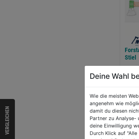
ldarbeiter-Helmset
Zweitaktmotorenöl
Forst
ange
1:50 100ml
Stiel
0.0
(0)
0.0
(0)
Deine Wahl be
0.0
0.0
von
von
,99€
2,89€
51,9
5
5
Wie die meisten Web
nen.
Sternen.
Sternen
angenehm wie möglich
VERGLEICHEN
damit du diesen nic
WEI
Partner zu Analyse-
deine Einwilligung w
Durch Klick auf "All