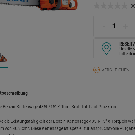
(0
K
B
L
a
-
+
d
Se
RESERV
Um die V
bitte de
VERGLEICHEN
tbeschreibung
 Benzin-Kettensäge 435II/15" X-Torq: Kraft trifft auf Präzision
e die Leistungsfähigkeit der Benzin-Kettensäge 435II/15" X-Torq, ein wa
 von 40,9 cm³. Diese Kettensäge ist speziell für anspruchsvolle Aufgaben