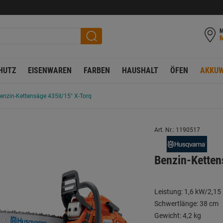
M
HUTZ
EISENWAREN
FARBEN
HAUSHALT
ÖFEN
AKKUW
enzin-Kettensäge 435II/15" X-Torq
Art. Nr.: 1190517
Benzin-Ketten
Leistung: 1,6 kW/2,15
Schwertlänge: 38 cm
Gewicht: 4,2 kg