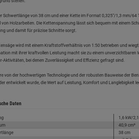
grund stehen.
er Schwertlänge von 38 cm und einer Kette im Format 0,325"/1,3 mm/64 TG
l von Holzarbeiten. Die Kettenspannung lässt sich bequem mit einem Schr
g und damit für präzise Schnitte sorgt.
tensäge wird mit einem Kraftstoffverhältnis von 1:50 betrieben und wiegt l
tion mit ihrer kraftvollen Leistung macht sie zu einem unverzichtbaren 
-Aktivitäten, bei denen Zuverlässigkeit und Effizienz gefragt sind.
ere von der hochwertigen Technologie und der robusten Bauweise der Benzi
r entwickelt wurde, die Wert auf Leistung, Komfort und Langlebigkeit le
sche Daten
ng
1,6 kW/2,
aum
40,9 cm³
rtlänge
38 cm