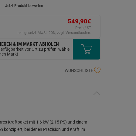
)
Jetzt Produkt bewerten
ein
eurteilungswert.
ink
549,90€
uf
erselben
Preis / ST
ite.
inkl. gesetzl. MwSt. 20%, zzgl. Versandkosten.
IEREN & IM MARKT ABHOLEN
erfügbarkeit vor Ort zu prüfen, wähle
inen Markt
WUNSCHLISTE
hres Kraftpaket mit 1,6 kW (2,15 PS) und einem
 konzipiert, bei denen Präzision und Kraft im