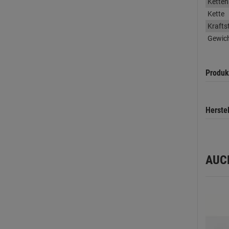
Kette
Kette
Krafts
Gewic
Produk
Herste
AUC