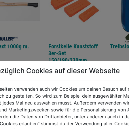
axt 1000g m.
Forstkeile Kunststoff
Treibsto
3er-Set
150/190/230mm
0.0
(0)
0.0
(0)
züglich Cookies auf dieser Webseite
0.0
0.0
von
von
9€
17,99€
27,59€
5
5
seiten verwenden auch wir Cookies um deinen Besuch auf 
€ 5,52/1 L
.
Sternen.
Sternen.
 zu gestalten. So wird zum Beispiel dein ausgewählter Ma
ht jedes Mal neu auswählen musst. Außerdem verwenden wi
TERE PRODUKTE AUS DIESER KATEGORIE
 und Marketingzwecken sowie für die Personalisierung von 
erden die Daten von Drittanbieter, unter anderem auch in d
e Cookies erlauben" stimmst du der Verwendung aller Cookie