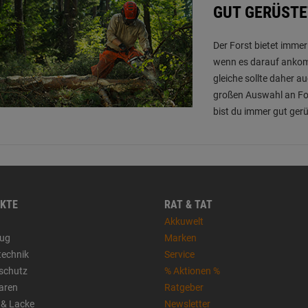
GUT GERÜSTE
Der Forst bietet imme
wenn es darauf ankomm
gleiche sollte daher a
großen Auswahl an Fo
bist du immer gut gerü
KTE
RAT & TAT
Akkuwelt
ug
Marken
technik
Service
sschutz
% Aktionen %
aren
Ratgeber
 & Lacke
Newsletter