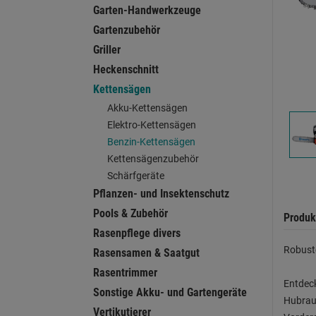
Garten-Handwerkzeuge
Gartenzubehör
Griller
Heckenschnitt
Kettensägen
Akku-Kettensägen
Elektro-Kettensägen
Benzin-Kettensägen
Kettensägenzubehör
Schärfgeräte
Pflanzen- und Insektenschutz
Pools & Zubehör
Produk
Rasenpflege divers
Robuste
Rasensamen & Saatgut
Rasentrimmer
Entdeck
Sonstige Akku- und Gartengeräte
Hubraum
Vertikutierer