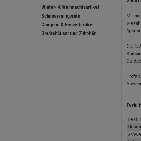
Vorder
Winter- & Weihnachtsartikel
Schneeräumgeräte
Mit ein
Vielzah
Camping & Freizeitartikel
Spannun
Gerätehäuser und Zubehör
Die Ket
Kombina
Outdoor
Profiti
Anwende
Techni
Leistu
Hubr
Schwe