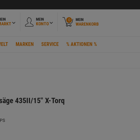
EIN
MEIN
MEIN
0
MARKT
KONTO
WARENKORB
ELT
MARKEN
SERVICE
% AKTIONEN %
säge 435II/15" X-Torq
 PS