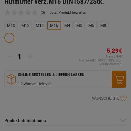
Hutmutter verz.M16 DIN1587/2Stk.
(0)
Jetzt Produkt bewerten
Kein
Beurteilungswert.
Link
M10
M12
M14
M16
M4
M5
M6
M8
auf
derselben
Seite.
5,29€
-
+
Preis / PAK
inkl. gesetzl. MwSt. 20%, zzgl.
Versandkosten.
ONLINE BESTELLEN & LIEFERN LASSEN
1-2 Wochen Lieferzeit
WUNSCHLISTE
Produktinformationen