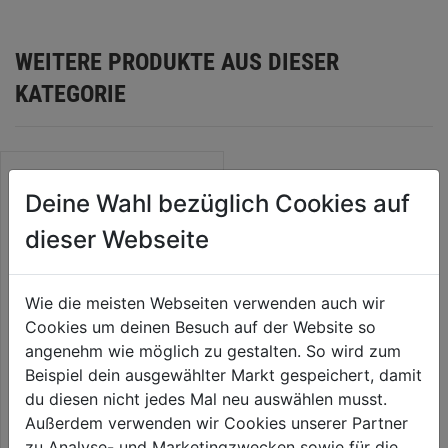
WEITERE PRODUKTE AUS DIESER
KATEGORIE
Deine Wahl bezüglich Cookies auf
dieser Webseite
Wie die meisten Webseiten verwenden auch wir
Cookies um deinen Besuch auf der Website so
angenehm wie möglich zu gestalten. So wird zum
Beispiel dein ausgewählter Markt gespeichert, damit
Sechskantmutter DIN 934
du diesen nicht jedes Mal neu auswählen musst.
verzinkt
Außerdem verwenden wir Cookies unserer Partner
0.0
(0)
zu Analyse- und Marketingzwecken sowie für die