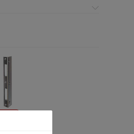
eitsschließble
10 verzinkt