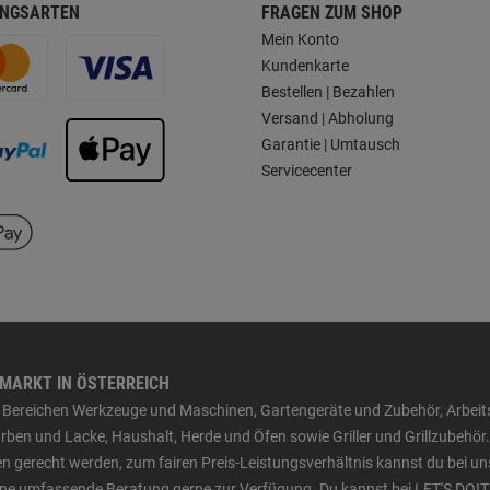
NGSARTEN
FRAGEN ZUM SHOP
Mein Konto
Kundenkarte
Bestellen | Bezahlen
Versand | Abholung
Garantie | Umtausch
Servicecenter
HMARKT IN ÖSTERREICH
den Bereichen Werkzeuge und Maschinen, Gartengeräte und Zubehör, Arbei
ben und Lacke, Haushalt, Herde und Öfen sowie Griller und Grillzubehör.
n gerecht werden, zum fairen Preis-Leistungsverhältnis kannst du bei un
 eine umfassende Beratung gerne zur Verfügung. Du kannst bei LET'S DOIT