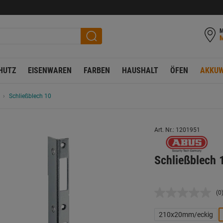
M
HUTZ
EISENWAREN
FARBEN
HAUSHALT
ÖFEN
AKKUW
Schließblech 10
Art. Nr.: 1201951
Schließblech 
(0
K
B
L
210x20mm/eckig
a