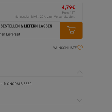
erselben
ite.
4,79€
Preis / ST
inkl. gesetzl. MwSt. 20%, zzgl. Versandkosten.
 BESTELLEN & LIEFERN LASSEN
en Lieferzeit
WUNSCHLISTE
ße nach ÖNORM B 5350