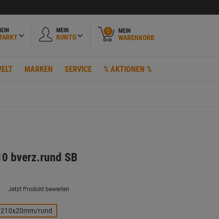
EIN
MEIN
MEIN
0
MARKT
KONTO
WARENKORB
ELT
MARKEN
SERVICE
% AKTIONEN %
10 bverz.rund SB
)
Jetzt Produkt bewerten
ein
eurteilungswert.
ink
210x20mm/rund
uf