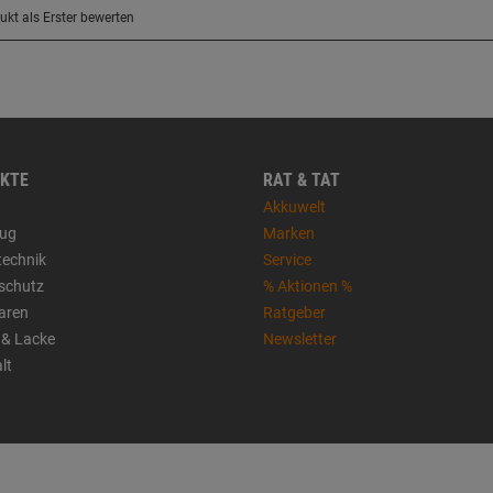
KTE
RAT & TAT
Akkuwelt
ug
Marken
technik
Service
sschutz
% Aktionen %
aren
Ratgeber
 & Lacke
Newsletter
lt