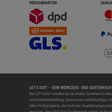
VERSANDARTEN
ZAHLU
LET'S DOIT – DEIN WERKZEUG- UND GARTENFAC
Bei LET'S DOIT erhältst du ein breites Sortiment in 
und Arbeitsbekleidung, Eisenwaren und Beschläge, Far
allem Profiprodukte, die höchsten Qualitätsansprüche
erwarten. Die LET'S DOIT Fachberater stehen dir für