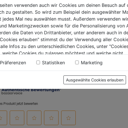
B
verz.6mm,1Stk.
seiten verwenden auch wir Cookies um deinen Besuch auf 
0.0
(0)
0.0
(0)
 zu gestalten. So wird zum Beispiel dein ausgewählter Ma
0.0
0.0
ht jedes Mal neu auswählen musst. Außerdem verwenden wi
von
von
€
9,79€
17,99€
 und Marketingzwecken sowie für die Personalisierung von 
5
5
erden die Daten von Drittanbieter, unter anderem auch in d
.
Sternen.
Sternen.
e Cookies erlauben" stimmst du der Verwendung aller Cookie
 alle Infos zu den unterschiedlichen Cookies, unter "Cookies
, welche Cookies du zulassen möchtest und welche nicht.
tung
n findest du in unserer
Datenschutzerklärung
.
Präferenzen
Statistiken
Marketing
Ausgewählte Cookies erlauben