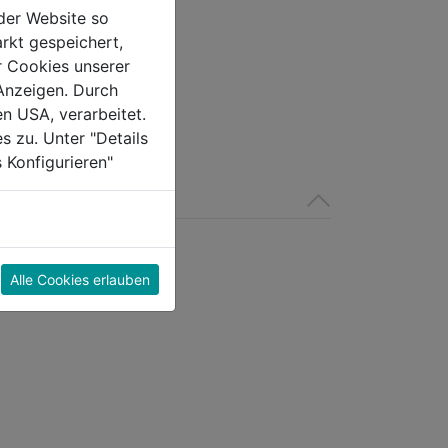
der Website so
0.0
(0)
rkt gespeichert,
r Cookies unserer
Anzeigen. Durch
en USA, verarbeitet.
s zu. Unter "Details
 Konfigurieren"
Alle Cookies erlauben