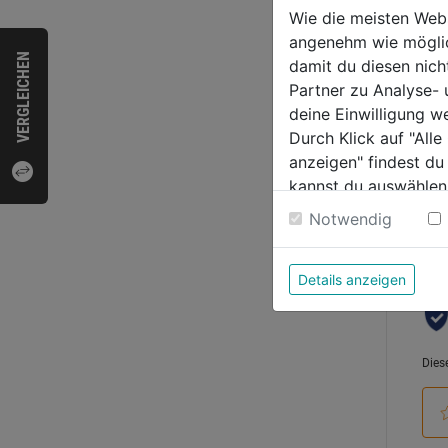
RR,S
Wie die meisten Web
angenehm wie möglich
0.0
VERGLEICHEN
damit du diesen nic
von
8,59
Partner zu Analyse-
5
deine Einwilligung w
Sternen
Durch Klick auf "All
anzeigen" findest du
kannst du auswählen
Bewer
Weitere Informatione
Notwendig
Details anzeigen