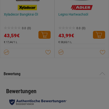
Xyladecor Bangkirai Öl
Legno Hartwachsöl
0.0
(0)
0.0
(0)
0.0
0.0
43,59€
43,99€
von
von
5
5
€ 17,44/1 L
€ 58,65/1 L
Sternen.
Sternen.
Bewertung