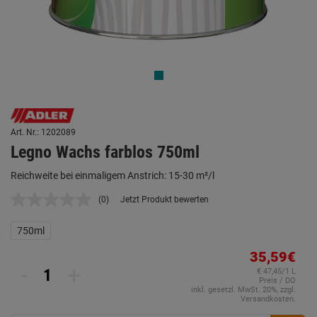
Art. Nr.: 1202089
Legno Wachs farblos 750ml
Reichweite bei einmaligem Anstrich: 15-30 m²/l
(0)
Jetzt Produkt bewerten
Kein
Beurteilungswert.
Link
750ml
auf
derselben
35,59€
Seite.
-
+
€ 47,45/1 L
Preis / DO
inkl. gesetzl. MwSt. 20%, zzgl.
Versandkosten.