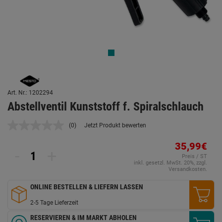
Art. Nr.: 1202294
Abstellventil Kunststoff f. Spiralschlauch
(0)
Jetzt Produkt bewerten
Kein
Beurteilungswert.
Link
35,99€
-
+
auf
Preis / ST
derselben
inkl. gesetzl. MwSt. 20%, zzgl.
Seite.
Versandkosten.
ONLINE BESTELLEN & LIEFERN LASSEN
2-5 Tage Lieferzeit
RESERVIEREN & IM MARKT ABHOLEN