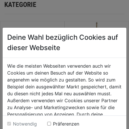
KATEGORIE
Deine Wahl bezüglich Cookies auf
dieser Webseite
Wie die meisten Webseiten verwenden auch wir
Cookies um deinen Besuch auf der Website so
angenehm wie möglich zu gestalten. So wird zum
Beispiel dein ausgewählter Markt gespeichert, damit
Spiralschlauch 2,5m
Verlängerungsrohr Messing
du diesen nicht jedes Mal neu auswählen musst.
ausziehbar 80 - 150cm
Außerdem verwenden wir Cookies unserer Partner
0.0
(0)
0.0
(0)
zu Analyse- und Marketingzwecken sowie für die
0.0
0.0
38,99€
43,59€
Personalisierung von Anzeigen. Durch deine
von
von
Einwilligung werden die Daten von Drittanbieter,
5
5
Notwendig
Präferenzen
unter anderem auch in den USA, verarbeitet.
Sternen.
Sternen.