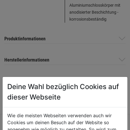
Aluminiumschlosskörper mit
anodisierter Beschichtung -
korrosionsbeständig
Produktinformationen
Herstellerinformationen
Deine Wahl bezüglich Cookies auf
WEITERE PRODUKTE AUS DIESER
dieser Webseite
KATEGORIE
Wie die meisten Webseiten verwenden auch wir
Cookies um deinen Besuch auf der Website so
angenehm wie möglich zu gestalten. So wird zum