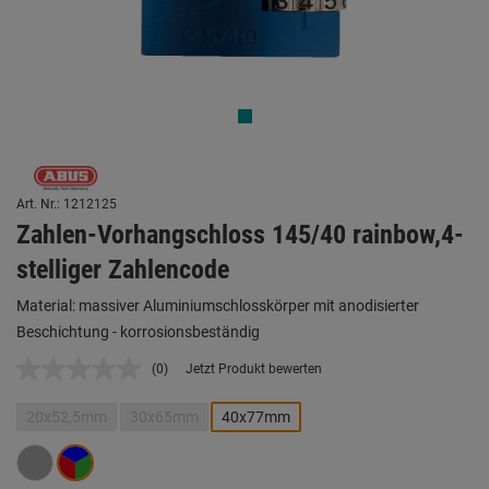
Art. Nr.: 1212125
Zahlen-Vorhangschloss 145/40 rainbow,4-
stelliger Zahlencode
Material: massiver Aluminiumschlosskörper mit anodisierter
Beschichtung - korrosionsbeständig
(0)
Jetzt Produkt bewerten
Kein
Beurteilungswert.
Link
20x52,5mm
30x65mm
40x77mm
auf
derselben
Seite.