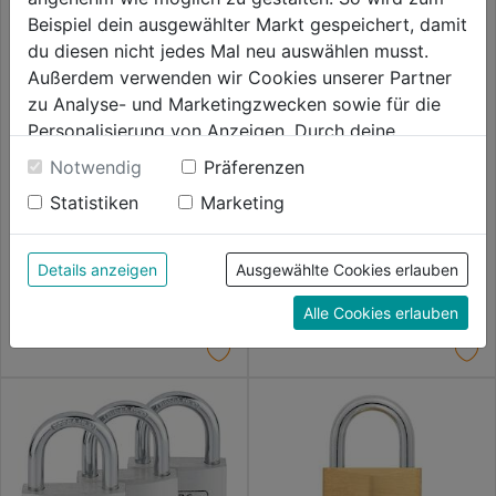
Beispiel dein ausgewählter Markt gespeichert, damit
du diesen nicht jedes Mal neu auswählen musst.
Außerdem verwenden wir Cookies unserer Partner
zu Analyse- und Marketingzwecken sowie für die
Personalisierung von Anzeigen. Durch deine
Einwilligung werden die Daten von Drittanbieter,
Notwendig
Präferenzen
unter anderem auch in den USA, verarbeitet.
Vorhangschloss Diskus
Vorhangschloss Profi Messing
Statistiken
Marketing
Durch Klick auf "Alle Cookies erlauben" stimmst du
84IB/40 inkl.2 Schlüssel
116 40mm Z1 GL
der Verwendung aller Cookies zu. Unter "Details
anzeigen" findest du alle Infos zu den
0.0
(0)
0.0
(0)
Details anzeigen
Ausgewählte Cookies erlauben
0.0
0.0
unterschiedlichen Cookies, unter "Cookies
23,59€
24,99€
von
von
Alle Cookies erlauben
Konfigurieren" kannst du auswählen, welche Cookies
5
5
du zulassen möchtest und welche nicht.
Sternen.
Sternen.
Weitere Informationen findest du in unserer
Datenschutzerklärung
.