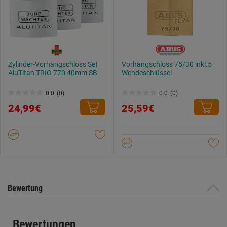
Zylinder-Vorhangschloss Set
Vorhangschloss 75/30 inkl.5
AluTitan TRIO 770 40mm SB
Wendeschlüssel
0.0
(0)
0.0
(0)
0.0
0.0
24,99€
25,59€
von
von
5
5
Sternen.
Sternen.
Bewertung